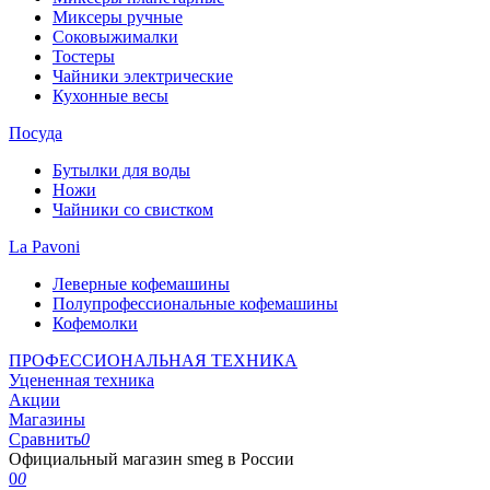
Миксеры ручные
Соковыжималки
Тостеры
Чайники электрические
Кухонные весы
Посуда
Бутылки для воды
Ножи
Чайники со свистком
La Pavoni
Леверные кофемашины
Полупрофессиональные кофемашины
Кофемолки
ПРОФЕССИОНАЛЬНАЯ ТЕХНИКА
Уцененная техника
Акции
Магазины
Сравнить
0
Официальный магазин smeg в России
0
0