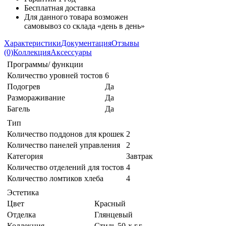
Бесплатная доставка
Для данного товара возможен
самовывоз со склада «день в день»
Характеристики
Документация
Отзывы
(0)
Коллекция
Аксессуары
Программы/ функции
Количество уровней тостов
6
Подогрев
Да
Размораживание
Да
Багель
Да
Тип
Количество поддонов для крошек
2
Количество панелей управления
2
Категория
Завтрак
Количество отделений для тостов
4
Количество ломтиков хлеба
4
Эстетика
Цвет
Красный
Отделка
Глянцевый
Коллекция
Стиль 50-х г.г.