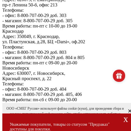
пр-т Ленина 50-б, офис 213
Телефоны:
- офис: 8-800-707-00-29 доб. 303
- магазин: 8-800-707-00-29 доб. 305
Время работы: пн-пт с 10-00 до 19-00
Краснодар
Адрес: 350049, г. Краснодар,
ул. Пластунская, д.28, БЦ «Darsi», оф.202
Телефоны:
- офис: 8-800-707-00-29 доб. 803
- магазин: 8-800-707-00-29 доб. 804 и 805
Время работы: пн-пт с 09-00 до 20-00
Новосибирск
Адрес: 630007, г. Новосибирск,
Красный проспект, д. 22
Телефоны:
- офис: 8-800-707-00-29 доб. 404
- магазин: 8-800-707-00-29 доб. 405, 406
Время работы: пн-сб с 09-00 до 20-00
ООО «СМЕГ Руссия» использует файлы cookie (куки), для проведения сбора и
О компании Smeg
анализа статистической информации сайта, чтобы оптимизировать работу и
Доставка и оплата
x
функциональность этого сайта, сделать его более удобным для вас. Продолжая
Уголок потребителя
пользоваться сайтом
Уважаемые покупатели, товары со статусом "Предзаказ"
smeg-store.ru
, вы даете
согласие на использование файлы
Сервис
доступны для покупки.
cookie (куки)
. Подробнее о том, как мы используем эти данные, можно узнать в