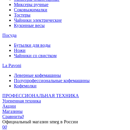
Миксеры ручные
Соковыжималки
Тостеры
Чайники электрические
Кухонные весы
Посуда
Бутылки для воды
Ножи
Чайники со свистком
La Pavoni
Леверные кофемашины
Полупрофессиональные кофемашины
Кофемолки
ПРОФЕССИОНАЛЬНАЯ ТЕХНИКА
Уцененная техника
Акции
Магазины
Сравнить
0
Официальный магазин smeg в России
0
0