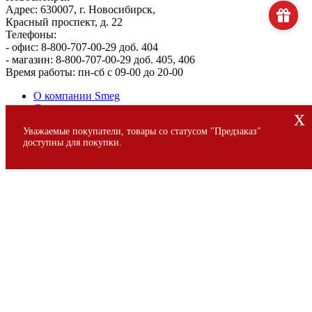
Адрес: 630007, г. Новосибирск,
Красный проспект, д. 22
Телефоны:
- офис: 8-800-707-00-29 доб. 404
- магазин: 8-800-707-00-29 доб. 405, 406
Время работы: пн-сб с 09-00 до 20-00
О компании Smeg
Доставка и оплата
x
Уголок потребителя
Уважаемые покупатели, товары со статусом "Предзаказ"
Сервис
доступны для покупки.
© 2013 - 2026 SMEG S.p.A., Официальный магазин SMEG