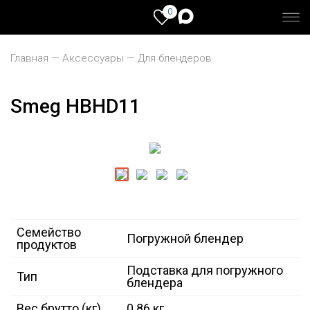
0
Главная
Аксессуары
Для блендеров
Smeg HBHD11
Семейство
Погружной блендер
продуктов
Подставка для погружного
Тип
блендера
Вес брутто (кг)
0.86 кг