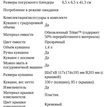
Размеры погружного блендера
6,5 x 6,5 x 41,3 см
Потребление в режиме ожидания
Комплектация/аксессуары в комплекте
Кувшин с градуировкой
Да
объема
Обновленный Tritan™ (содержит
Материал емкости
50% переработанного материала)
Цвет емкости
Прозрачный
Объем кувшина
1,4 л
Ручка кувшина
Да
Кувшин с носиком
Да
Можно мыть в
Да
посудомоечной машине
ШхГхВ 117x174x195 мм В203 мм (с
Размеры кувшина
крышкой)
Кувшин, вес нетто
330 г (кувшин), 85 г (крышка)
Измельчитель
Да
Материал крышки
Пластик
измельчителя
Цвет крышки
Кремовый
измельчителя