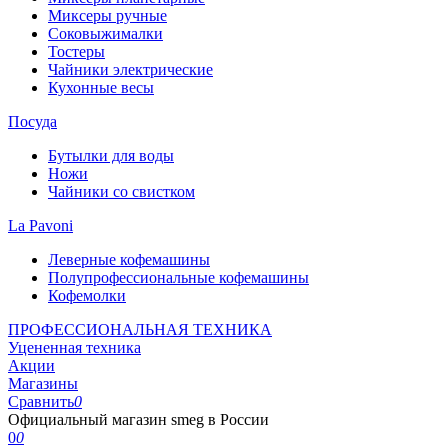
Миксеры ручные
Соковыжималки
Тостеры
Чайники электрические
Кухонные весы
Посуда
Бутылки для воды
Ножи
Чайники со свистком
La Pavoni
Леверные кофемашины
Полупрофессиональные кофемашины
Кофемолки
ПРОФЕССИОНАЛЬНАЯ ТЕХНИКА
Уцененная техника
Акции
Магазины
Сравнить
0
Официальный магазин smeg в России
0
0