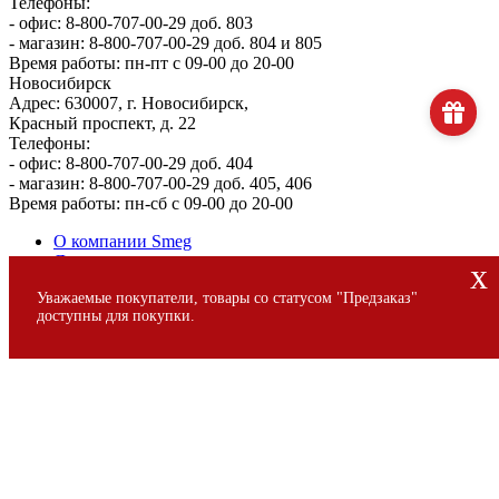
Телефоны:
- офис: 8-800-707-00-29 доб. 803
- магазин: 8-800-707-00-29 доб. 804 и 805
Время работы: пн-пт с 09-00 до 20-00
Новосибирск
Адрес: 630007, г. Новосибирск,
Красный проспект, д. 22
Телефоны:
- офис: 8-800-707-00-29 доб. 404
- магазин: 8-800-707-00-29 доб. 405, 406
Время работы: пн-сб с 09-00 до 20-00
О компании Smeg
Доставка и оплата
x
Уголок потребителя
Уважаемые покупатели, товары со статусом "Предзаказ"
Сервис
доступны для покупки.
© 2013 - 2026 SMEG S.p.A., Официальный магазин SMEG