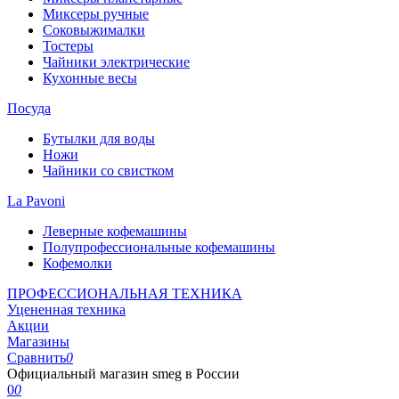
Миксеры ручные
Соковыжималки
Тостеры
Чайники электрические
Кухонные весы
Посуда
Бутылки для воды
Ножи
Чайники со свистком
La Pavoni
Леверные кофемашины
Полупрофессиональные кофемашины
Кофемолки
ПРОФЕССИОНАЛЬНАЯ ТЕХНИКА
Уцененная техника
Акции
Магазины
Сравнить
0
Официальный магазин smeg в России
0
0