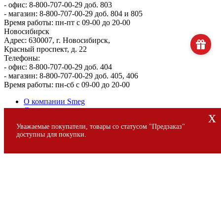
- офис: 8-800-707-00-29 доб. 803
- магазин: 8-800-707-00-29 доб. 804 и 805
Время работы: пн-пт с 09-00 до 20-00
Новосибирск
Адрес: 630007, г. Новосибирск,
Красный проспект, д. 22
Телефоны:
- офис: 8-800-707-00-29 доб. 404
- магазин: 8-800-707-00-29 доб. 405, 406
Время работы: пн-сб с 09-00 до 20-00
О компании Smeg
Доставка и оплата
x
Уголок потребителя
Уважаемые покупатели, товары со статусом "Предзаказ"
Сервис
доступны для покупки.
© 2013 - 2026 SMEG S.p.A., Официальный магазин SMEG