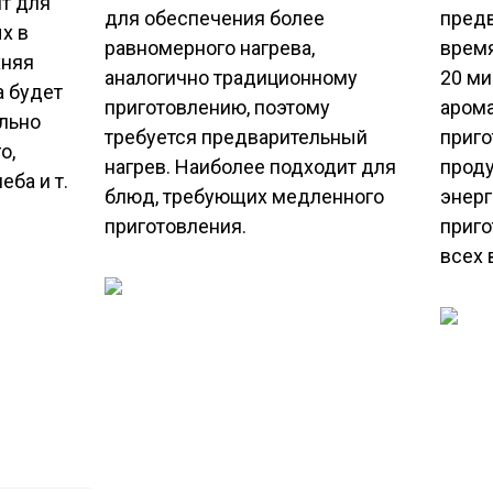
т для
для обеспечения более
предв
х в
равномерного нагрева,
врем
хняя
аналогично традиционному
20 ми
а будет
приготовлению, поэтому
аром
льно
требуется предварительный
приго
о,
нагрев. Наиболее подходит для
проду
еба и т.
блюд, требующих медленного
энерг
приготовления.
приго
всех 