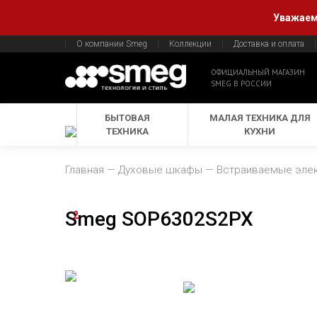
Уважаемы
О компании Smeg
Коллекции
Доставка и оплата
ОФИЦИАЛЬНЫЙ МАГАЗИН
SMEG В РОССИИ
БЫТОВАЯ
МАЛАЯ ТЕХНИКА ДЛЯ
ТЕХНИКА
КУХНИ
Главная
Духовые шкафы
Встраиваемые эле
Smeg SOP6302S2PX
2