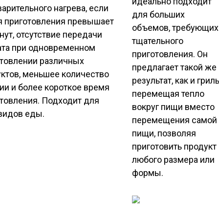
идеально подходит
арительного нагрева, если
для больших
я приготовления превышает
объемов, требующих
нут, отсутствие передачи
тщательного
ата при одновременном
приготовления. Он
товлении различных
предлагает такой же
ктов, меньшее количество
результат, как и гриль
ии и более короткое время
перемещая тепло
товления. Подходит для
вокруг пищи вместо
видов еды.
перемещения самой
пищи, позволяя
приготовить продукт
любого размера или
формы.