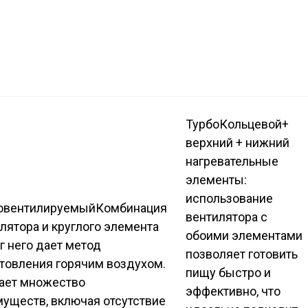
Турбо
Кольцевой+
верхний + нижний
нагревательные
элементы:
использование
овентилируемый
Комбинация
вентилятора с
лятора и круглого элемента
обоими элементами
г него дает метод
позволяет готовить
товления горячим воздухом.
пищу быстро и
ает множество
эффективно, что
уществ, включая отсутствие