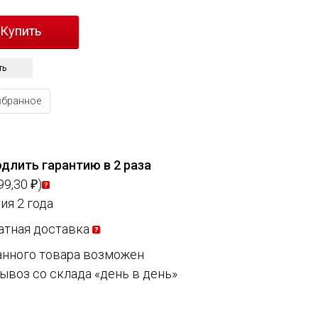
ть
збранное
длить гарантию в 2 раза
99,30
)
₽
ия 2 года
атная доставка
анного товара возможен
ывоз со склада «день в день»