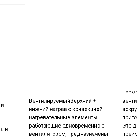
Терм
Вентилируемый
Верхний +
венти
 и
нижний нагрев с конвекцией:
вокру
нагревательные элементы,
приго
д
работающие одновременно с
Это д
рый
вентилятором, предназначены
преим