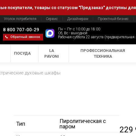
е покупатели, товары со статусом "Предзаказ" доступны для
Уголок потребителя
Сервис
Дизайнерам
Проектный бизнес
8 800 707-00-29
Пн – Пт- с 10:00 до 18:00
Сб, Вс - выходной
Обратный звонок
Рабочая суббота 22 августа (предварительная
LA
ПРОФЕССИОНАЛЬНАЯ
ПОСУДА
PAVONI
ТЕХНИКА
ктрические духовые шкафы
Пиролитическая с
Тип
паром
229