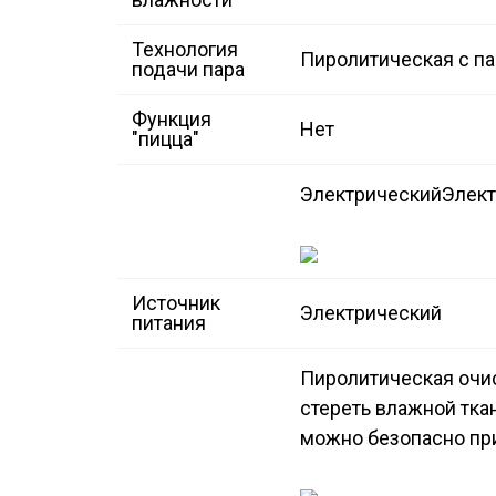
Технология
Пиролитическая с п
подачи пара
Функция
Нет
"пицца"
Электрический
Элек
Источник
Электрический
питания
Пиролитическая очи
стереть влажной тка
можно безопасно при