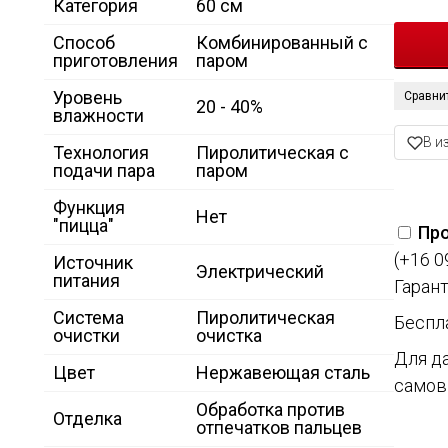
Категория
60 см
Способ
Комбинированный с
приготовления
паром
Уровень
Сравни
20 - 40%
влажности
В и
Технология
Пиролитическая с
подачи пара
паром
Функция
Нет
"пицца"
Про
(+16 0
Источник
Электрический
питания
Гарант
Система
Пиролитическая
Беспл
очистки
очистка
Для д
Цвет
Нержавеющая сталь
самов
Обработка против
Отделка
отпечатков пальцев