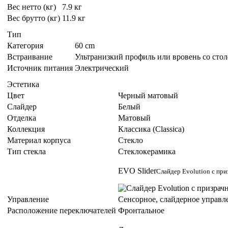
Вес нетто (кг)
7.9 кг
Вес брутто (кг)
11.9 кг
Тип
Категория
60 cm
Встраивание
Ультранизкий профиль или вровень со сто
Источник питания
Электрический
Эстетика
Цвет
Черный матовый
Слайдер
Белый
Отделка
Матовый
Коллекция
Классика (Classica)
Материал корпуса
Стекло
Тип стекла
Стеклокерамика
EVO Slider
Слайдер Evolution с пр
Управление
Сенсорное, слайдерное управл
Расположение переключателей
Фронтальное