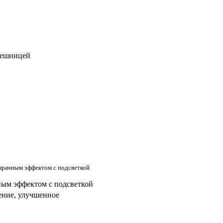
лешницей
израчным эффектом с подсветкой
ение, улучшенное