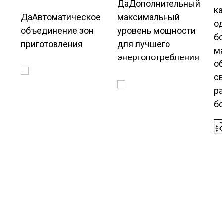
Да
Дополнительный
к
Да
Автоматическое
максимальный
о
объединение зон
уровень мощности
б
приготовления
для лучшего
м
энергопотребления
о
с
р
б