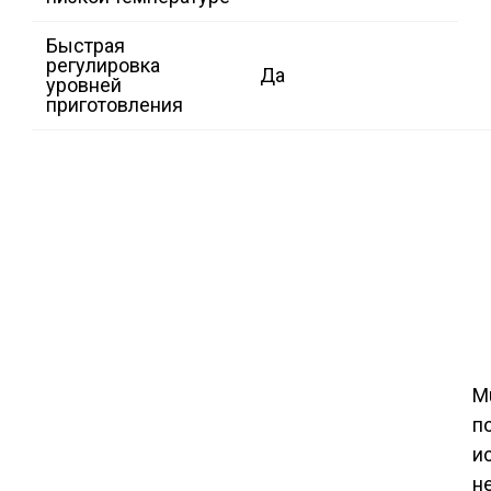
Быстрая
регулировка
Да
уровней
приготовления
M
п
и
н