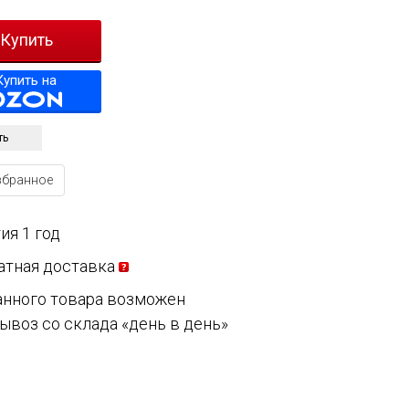
Купить на
ть
збранное
ия 1 год
атная доставка
анного товара возможен
ывоз со склада «день в день»