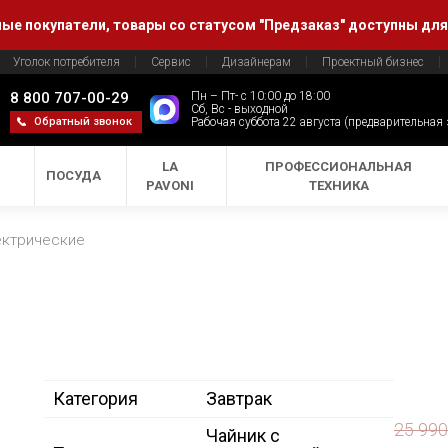
е покупатели, товары со статусом "Предзаказ" доступны для
Уголок потребителя
Сервис
Дизайнерам
Проектный бизнес
8 800 707-00-29
Пн – Пт- с 10:00 до 18:00
Сб, Вс - выходной
Обратный звонок
Рабочая суббота 22 августа (предварительная
LA
ПРОФЕССИОНАЛЬНАЯ
ПОСУДА
PAVONI
ТЕХНИКА
ектрические
Категория
Завтрак
25 99
Чайник с