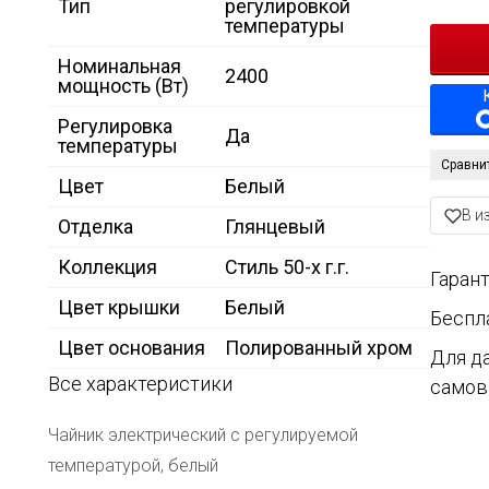
Тип
регулировкой
температуры
Номинальная
2400
мощность (Вт)
Регулировка
Да
температуры
Сравни
Цвет
Белый
В и
Отделка
Глянцевый
Коллекция
Стиль 50-х г.г.
Гарант
Цвет крышки
Белый
Беспл
Цвет основания
Полированный хром
Для д
Все характеристики
самов
Чайник электрический с регулируемой
температурой, белый