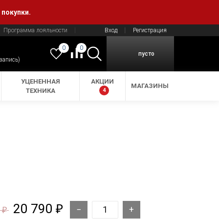
 покупки.
Программа лояльности
Вход
Регистрация
0
0
пусто
 запись)
УЦЕНЕННАЯ
АКЦИИ
МАГАЗИНЫ
ТЕХНИКА
4
20 790
₽
0
₽