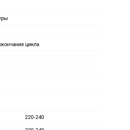
уры
окончание цикла
220-240