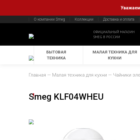
Уважаемы
О компании Smeg
Коллекции
Доставка и оплата
ОФИЦИАЛЬНЫЙ МАГАЗИН
SMEG В РОССИИ
БЫТОВАЯ
МАЛАЯ ТЕХНИКА ДЛЯ
ТЕХНИКА
КУХНИ
Главная
Малая техника для кухни
Чайники эл
Smeg KLF04WHEU
1