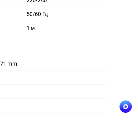
220-240
50/60 Гц
1 м
171 mm