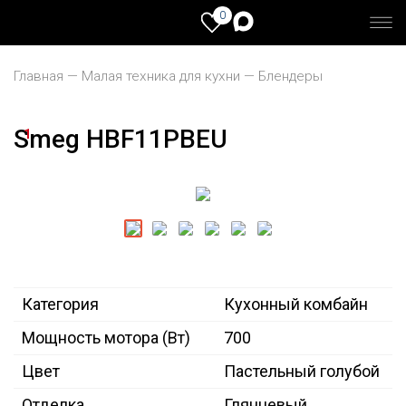
0
Главная
Малая техника для кухни
Блендеры
Smeg HBF11PBEU
1
Категория
Кухонный комбайн
Мощность мотора (Вт)
700
Цвет
Пастельный голубой
Отделка
Глянцевый