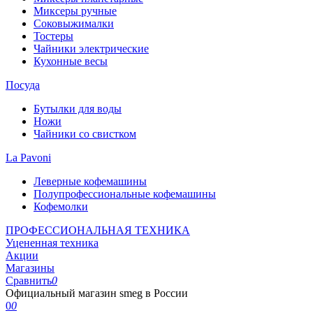
Миксеры ручные
Соковыжималки
Тостеры
Чайники электрические
Кухонные весы
Посуда
Бутылки для воды
Ножи
Чайники со свистком
La Pavoni
Леверные кофемашины
Полупрофессиональные кофемашины
Кофемолки
ПРОФЕССИОНАЛЬНАЯ ТЕХНИКА
Уцененная техника
Акции
Магазины
Сравнить
0
Официальный магазин smeg в России
0
0