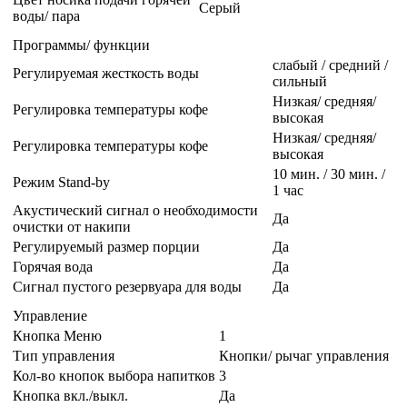
Серый
воды/ пара
Программы/ функции
слабый / средний /
Регулируемая жесткость воды
сильный
Низкая/ средняя/
Регулировка температуры кофе
высокая
Низкая/ средняя/
Регулировка температуры кофе
высокая
10 мин. / 30 мин. /
Режим Stand-by
1 час
Акустический сигнал о необходимости
Да
очистки от накипи
Регулируемый размер порции
Да
Горячая вода
Да
Сигнал пустого резервуара для воды
Да
Управление
Кнопка Меню
1
Тип управления
Кнопки/ рычаг управления
Кол-во кнопок выбора напитков
3
Кнопка вкл./выкл.
Да