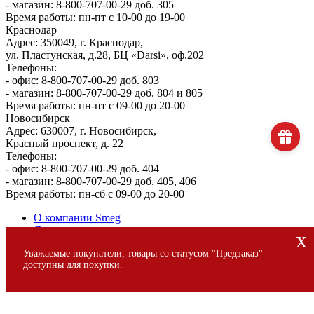
- магазин: 8-800-707-00-29 доб. 305
Время работы: пн-пт с 10-00 до 19-00
Краснодар
Адрес: 350049, г. Краснодар,
ул. Пластунская, д.28, БЦ «Darsi», оф.202
Телефоны:
- офис: 8-800-707-00-29 доб. 803
- магазин: 8-800-707-00-29 доб. 804 и 805
Время работы: пн-пт с 09-00 до 20-00
Новосибирск
Адрес: 630007, г. Новосибирск,
Красный проспект, д. 22
Телефоны:
- офис: 8-800-707-00-29 доб. 404
- магазин: 8-800-707-00-29 доб. 405, 406
Время работы: пн-сб с 09-00 до 20-00
О компании Smeg
Доставка и оплата
x
Уголок потребителя
Уважаемые покупатели, товары со статусом "Предзаказ"
Сервис
доступны для покупки.
© 2013 - 2026 SMEG S.p.A., Официальный магазин SMEG