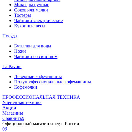
Миксеры ручные
Соковыжималки
Тостеры
Чайники электрические
Кухонные весы
Посуда
Бутылки для воды
Ножи
Чайники со свистком
La Pavoni
Леверные кофемашины
Полупрофессиональные кофемашины
Кофемолки
ПРОФЕССИОНАЛЬНАЯ ТЕХНИКА
Уцененная техника
Акции
Магазины
Сравнить
0
Официальный магазин smeg в России
0
0