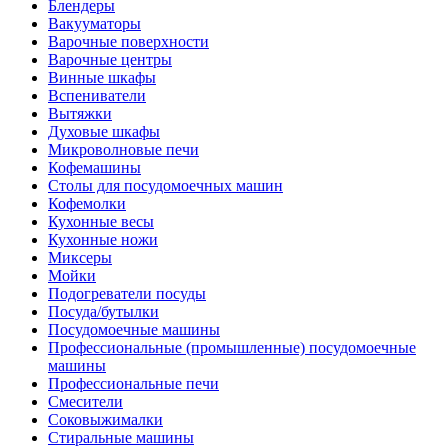
Блендеры
Вакууматоры
Варочные поверхности
Варочные центры
Винные шкафы
Вспениватели
Вытяжки
Духовые шкафы
Микроволновые печи
Кофемашины
Столы для посудомоечных машин
Кофемолки
Кухонные весы
Кухонные ножи
Миксеры
Мойки
Подогреватели посуды
Посуда/бутылки
Посудомоечные машины
Профессиональные (промышленные) посудомоечные
машины
Профессиональные печи
Смесители
Соковыжималки
Стиральные машины