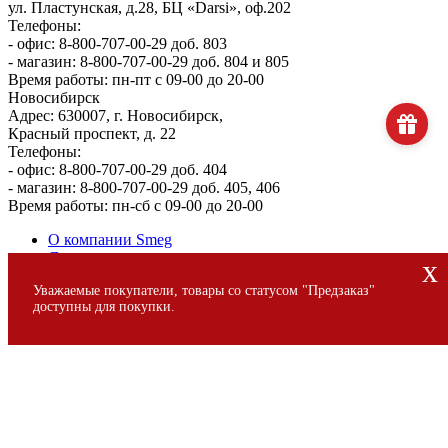
ул. Пластунская, д.28, БЦ «Darsi», оф.202
Телефоны:
- офис: 8-800-707-00-29 доб. 803
- магазин: 8-800-707-00-29 доб. 804 и 805
Время работы: пн-пт с 09-00 до 20-00
Новосибирск
Адрес: 630007, г. Новосибирск,
Красный проспект, д. 22
Телефоны:
- офис: 8-800-707-00-29 доб. 404
- магазин: 8-800-707-00-29 доб. 405, 406
Время работы: пн-сб с 09-00 до 20-00
О компании Smeg
Доставка и оплата
x
Уголок потребителя
Уважаемые покупатели, товары со статусом "Предзаказ"
Сервис
доступны для покупки.
© 2013 - 2026 SMEG S.p.A., Официальный магазин SMEG