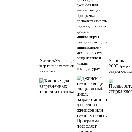
джинсов или
темных вещей.
Программа
позволяет стирать
одежду, сохраняя
цвета и
минимизируя
складки благодаря
минимальному
механическому
воздействию и
Хлопок
Хлопок
Хлопок: для
низким
20°С
загрязненных тканей
Предвар
температурам.
из хлопка.
стирка хлопк