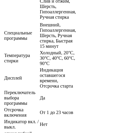
Слив и отжим,
Шерсть,
Гипоаллергенная,
Ручная стирка
Внешний,
Гипоаллергенная,
Специальные
Шерсть, Ручная
программы
стирка, Быстрая
15 минут
Холодный, 20°C,
Температура
30°C, 40°C, 60°C,
стирки
90°C
Индикация
оставшегося
Дисплей
времени,
Отсрочка старта
Переключатель
выбора
Да
программы
Отсрочка
От 1 до 23 часов
включения
Индикатор вкл. /
Нет
выкл.