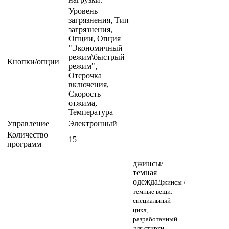
Уровень
загрязнения, Тип
загрязнения,
Опции, Опция
"Экономичный
режим\быстрый
Кнопки/опции
режим",
Отсрочка
включения,
Скорость
отжима,
Температура
Управление
Электронный
Количество
15
программ
джинсы/
темная
одежда
Джинсы /
темные вещи:
специальный
цикл,
разработанный
для стирки