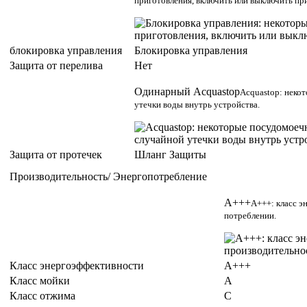
приготовления, включить или выключить пр
блокировка управления
Блокировка управления
Защита от перелива
Нет
Одинарный Acquastop
Acquastop: неко
утечки воды внутрь устройства.
Защита от протечек
Шланг Защиты
Производительность/ Энергопотребление
A+++
A+++: класс э
потреблении.
Класс энергоэффективности
A+++
Класс мойки
A
Класс отжима
C