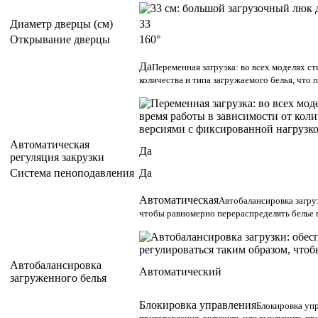
Диаметр дверцы (см)
33
Открывание дверцы
160°
Да
Переменная загрузка: во всех моделях с
количества и типа загружаемого белья, что
Автоматическая
Да
регуляция закрузки
Система пеноподавления
Да
Автоматическая
Автобалансировка загруз
чтобы равномерно перераспределять белье в
Автобалансировка
Автоматический
загруженного белья
Блокировка управления
Блокировка уп