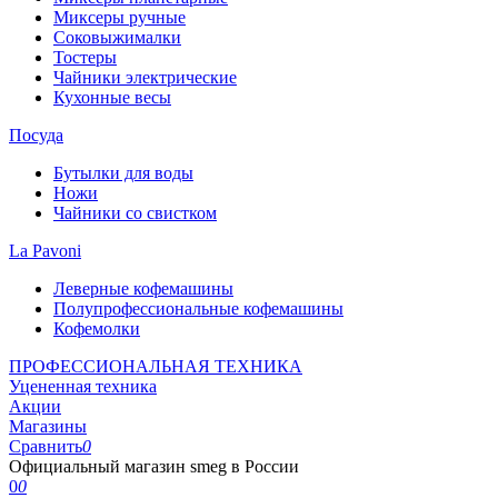
Миксеры ручные
Соковыжималки
Тостеры
Чайники электрические
Кухонные весы
Посуда
Бутылки для воды
Ножи
Чайники со свистком
La Pavoni
Леверные кофемашины
Полупрофессиональные кофемашины
Кофемолки
ПРОФЕССИОНАЛЬНАЯ ТЕХНИКА
Уцененная техника
Акции
Магазины
Сравнить
0
Официальный магазин smeg в России
0
0