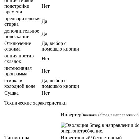
опция гибкой
подстройки
Нет
времени
предварительная
Да
стирка
дополнительное
Да
полоскание
Отключение
Да, выбор с
отжима
помощью кнопки
опция против
Нет
складок
интенсивная
Нет
программа
стирка в
Да, выбор с
холодной воде
помощью кнопки
Сушка
Нет
Технические характеристики
Инвертер
Эволюция Smeg в направлении бо
Тип мотора
Инверторный/ бесщеточный