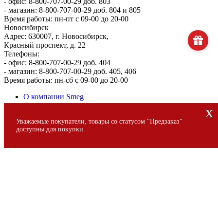
- офис: 8-800-707-00-29 доб. 803
- магазин: 8-800-707-00-29 доб. 804 и 805
Время работы: пн-пт с 09-00 до 20-00
Новосибирск
Адрес: 630007, г. Новосибирск,
Красный проспект, д. 22
Телефоны:
- офис: 8-800-707-00-29 доб. 404
- магазин: 8-800-707-00-29 доб. 405, 406
Время работы: пн-сб с 09-00 до 20-00
О компании Smeg
Доставка и оплата
x
Уголок потребителя
Уважаемые покупатели, товары со статусом "Предзаказ"
Сервис
доступны для покупки.
© 2013 - 2026 SMEG S.p.A., Официальный магазин SMEG