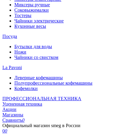
Миксеры ручные
Соковыжималки
Тостеры
Чайники электрические
Кухонные весы
Посуда
Бутылки для воды
Ножи
Чайники со свистком
La Pavoni
Леверные кофемашины
Полупрофессиональные кофемашины
Кофемолки
ПРОФЕССИОНАЛЬНАЯ ТЕХНИКА
Уцененная техника
Акции
Магазины
Сравнить
0
Официальный магазин smeg в России
0
0