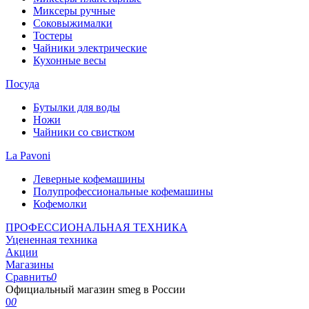
Миксеры ручные
Соковыжималки
Тостеры
Чайники электрические
Кухонные весы
Посуда
Бутылки для воды
Ножи
Чайники со свистком
La Pavoni
Леверные кофемашины
Полупрофессиональные кофемашины
Кофемолки
ПРОФЕССИОНАЛЬНАЯ ТЕХНИКА
Уцененная техника
Акции
Магазины
Сравнить
0
Официальный магазин smeg в России
0
0