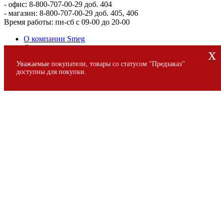
- офис: 8-800-707-00-29 доб. 404
- магазин: 8-800-707-00-29 доб. 405, 406
Время работы: пн-сб с 09-00 до 20-00
О компании Smeg
Доставка и оплата
x
Уголок потребителя
Уважаемые покупатели, товары со статусом "Предзаказ"
Сервис
доступны для покупки.
© 2013 - 2026 SMEG S.p.A., Официальный магазин SMEG