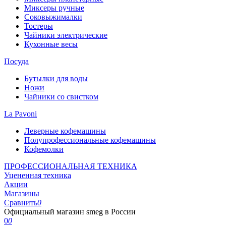
Миксеры ручные
Соковыжималки
Тостеры
Чайники электрические
Кухонные весы
Посуда
Бутылки для воды
Ножи
Чайники со свистком
La Pavoni
Леверные кофемашины
Полупрофессиональные кофемашины
Кофемолки
ПРОФЕССИОНАЛЬНАЯ ТЕХНИКА
Уцененная техника
Акции
Магазины
Сравнить
0
Официальный магазин smeg в России
0
0