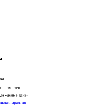
за
вка
ра возможен
да «день в день»
льная гарантия