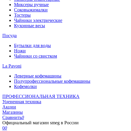
Миксеры ручные
Соковыжималки
Тостеры
Чайники электрические
Кухонные весы
Посуда
Бутылки для воды
Ножи
Чайники со свистком
La Pavoni
Леверные кофемашины
Полупрофессиональные кофемашины
Кофемолки
ПРОФЕССИОНАЛЬНАЯ ТЕХНИКА
Уцененная техника
Акции
Магазины
Сравнить
0
Официальный магазин smeg в России
0
0