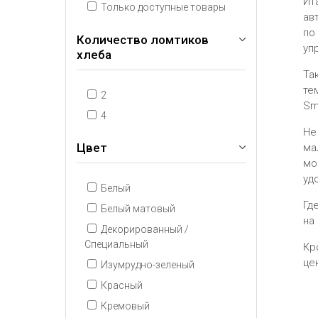
Ит
Только доступные товары
ав
по
Количество ломтиков
уп
хлеба
Та
те
2
Sm
4
Не
Цвет
ма
мо
уд
Белый
Гд
Белый матовый
на
Декорированный /
Специальный
Кр
це
Изумрудно-зеленый
Красный
Кремовый