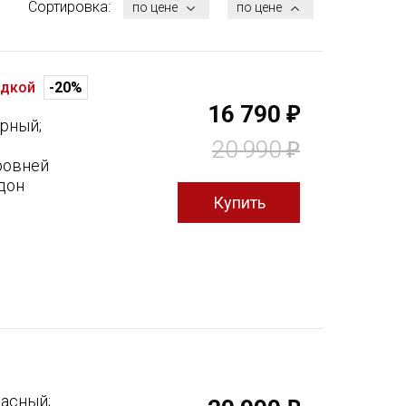
Сортировка:
по цене
по цене
идкой
-20%
16 790
₽
ерный;
20 990
₽
ровней
дон
расный;