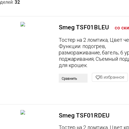
делей:
32
Smeg TSF01BLEU
со ск
Тостер на 2 ломтика, Цвет ч
Функции: подогрев,
размораживание, багель; 6 у
поджаривания; Съемный под
для крошек.
В избранное
Сравнить
Smeg TSF01RDEU
Тостер на 2 ломтика, Цвет к