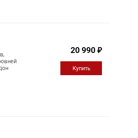
20 990
₽
в,
ровней
дон