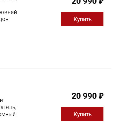
20 990
₽
ровней
дон
20 990
₽
и:
агель;
ъемный