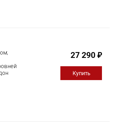
ом;
27 290
₽
ровней
дон