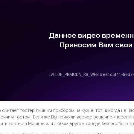
о считает тостер лишним прибором на кухне, тот никогда не 
ренним тостом. Если же Вы приняли верное решение «поселить
пить тостер в Москве или любом другом городе без особого тр