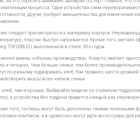
ак, на что обратить внимание, выбирая тостер? Главное, что отл
томатизации процесса. Одни устройства сами переворачиваю
 готовности, другие требуют вмешательства для извлечения хл
равлении.
кже следует присмотреться к материалу корпуса. Нержавеющ
мпературу, пластик быстро нагревается. Кроме того, металл э
eg TSF02BLEU, выполненной в стиле 50-х годов.
 менее важны «объемы производства». Кому-то хватает одного
ло и четырех. Чем больше семья, тем более производительно
гут по-разному поджаривать хлеб. Как правило, шести уровней
овлетворить вкусы всех членов семьи.
е хлеб, там и крошки. Выбирайте модели со съемным поддоном
 пол, а устройства без поддона придется каждый раз переворач
оме того, тостеры могут быть дополнены такими полезными фу
нтровка ломтиков, а в «довесок» могут идти аксессуары для р