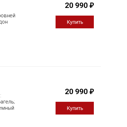
20 990
₽
ровней
дон
20 990
₽
:
агель;
ъемный