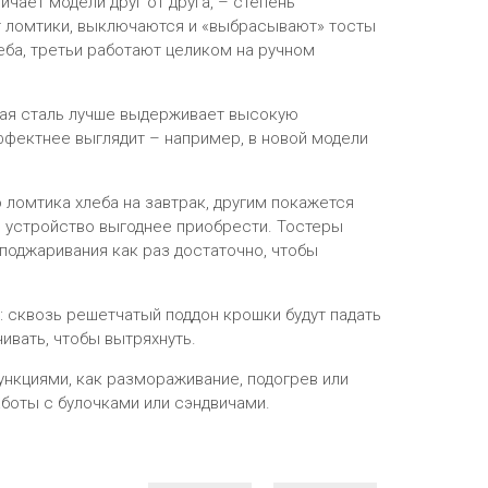
ичает модели друг от друга, – степень
т ломтики, выключаются и «выбрасывают» тосты
еба, третьи работают целиком на ручном
ая сталь лучше выдерживает высокую
ффектнее выглядит – например, в новой модели
 ломтика хлеба на завтрак, другим покажется
е устройство выгоднее приобрести. Тостеры
 поджаривания как раз достаточно, чтобы
: сквозь решетчатый поддон крошки будут падать
ивать, чтобы вытряхнуть.
нкциями, как размораживание, подогрев или
аботы с булочками или сэндвичами.