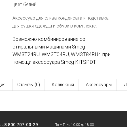
цвет белый
Аксессуар для слива конденсата и подставка
для сушки одежды и обуви в комплекте.
Возможно комбинирование со
стиральными машинами Smeg
WM3T24RU, WM3T04RU, WM3T84RU4 при
помощи аксессуара Smeg KITSPDT.
ция
Отзывы (0)
Коллекция
Аксессуары
Д
8 800 707-00-29
Пн – Пт- с 10:00 до 18:00
ИН