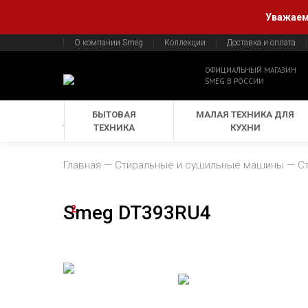
Уважаемы
О компании Smeg
Коллекции
Доставка и оплата
ОФИЦИАЛЬНЫЙ МАГАЗИН
SMEG В РОССИИ
БЫТОВАЯ
МАЛАЯ ТЕХНИКА ДЛЯ
ТЕХНИКА
КУХНИ
Главная
Стиральные и сушильные машины
С
Smeg DT393RU4
2