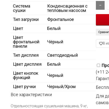
Система
Конденсационная с
сушки
тепловым насосом
Тип загрузки
Фронтальное
Цвет
Белый
Сравни
Цвет
фронтальной
Чёрный
В и
панели
Тип дисплея
Светодиодный
Цвет дисплея
Белый
Про
(+11 2
Цвет кнопок
Черный
функций
Гарант
Цвет ручки
Черный/Хром
Беспл
Все характеристики
Для д
самов
Отдельностоящая сушильная машина, 9 кг,