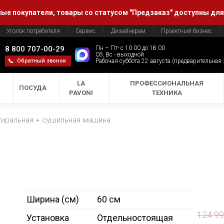
е покупатели, товары со статусом "Предзаказ" доступны для
Уголок потребителя
Сервис
Дизайнерам
Проектный бизнес
8 800 707-00-29
Пн – Пт- с 10:00 до 18:00
Сб, Вс - выходной
Обратный звонок
Рабочая суббота 22 августа (предварительная
LA
ПРОФЕССИОНАЛЬНАЯ
ПОСУДА
PAVONI
ТЕХНИКА
тиральная + сушильная машина
Ширина (см)
60 см
124 9
Установка
Отдельностоящая