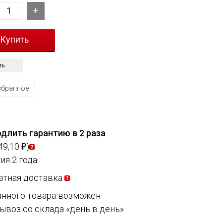
ть
збранное
длить гарантию в 2 раза
49,10
)
₽
ия 2 года
атная доставка
анного товара возможен
ывоз со склада «день в день»