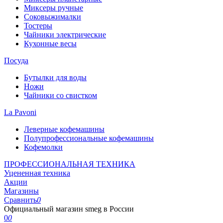
Миксеры ручные
Соковыжималки
Тостеры
Чайники электрические
Кухонные весы
Посуда
Бутылки для воды
Ножи
Чайники со свистком
La Pavoni
Леверные кофемашины
Полупрофессиональные кофемашины
Кофемолки
ПРОФЕССИОНАЛЬНАЯ ТЕХНИКА
Уцененная техника
Акции
Магазины
Сравнить
0
Официальный магазин smeg в России
0
0