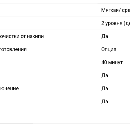
Мягкая/ ср
2 уровня (
очистки от накипи
Да
иготовления
Опция
40 минут
Да
лючение
Да
Да