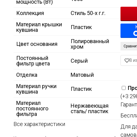
мощность (Вт)
Коллекция
Стиль 50-х г.г.
Материал крышки
Пластик
кувшина
Полированный
Цвет основания
хром
Сравни
Постоянный
Серый
В и
фильтр цвета
Отделка
Матовый
Материал ручки
Про
Пластик
кувшина
(+3 29
Материал
Гарант
Нержавеющая
постоянного
сталь/ пластик
фильтра
Беспл
Все характеристики
Для д
самов