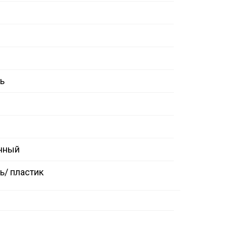
ь
нный
/ пластик