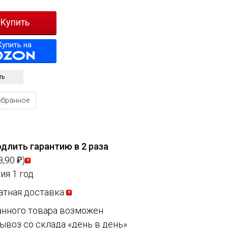
Купить на
ть
збранное
длить гарантию в 2 раза
8,90
)
₽
ия 1 год
атная доставка
анного товара возможен
ывоз со склада «день в день»