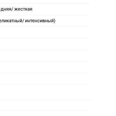
едняя/ жесткая
деликатный/ интенсивный)