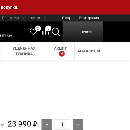
 покупки.
Программа лояльности
Вход
Регистрация
0
0
пусто
 запись)
УЦЕНЕННАЯ
АКЦИИ
МАГАЗИНЫ
ТЕХНИКА
4
23 990
₽
0
₽