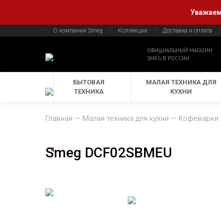
Уважаемы
О компании Smeg
Коллекции
Доставка и оплата
ОФИЦИАЛЬНЫЙ МАГАЗИН
SMEG В РОССИИ
БЫТОВАЯ
МАЛАЯ ТЕХНИКА ДЛЯ
ТЕХНИКА
КУХНИ
Главная
Малая техника для кухни
Кофеварки
Smeg DCF02SBMEU
1