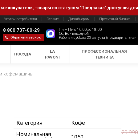
е покупатели, товары со статусом "Предзаказ" доступны для
Уголок потребителя
Сервис
Дизайнерам
Проектный бизнес
8 800 707-00-29
Пн – Пт- с 10:00 до 18:00
Сб, Вс - выходной
Обратный звонок
Рабочая суббота 22 августа (предварительная
LA
ПРОФЕССИОНАЛЬНАЯ
ПОСУДА
PAVONI
ТЕХНИКА
 и кофемашины
Категория
Кофе
29 99
Номинальная
1050