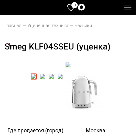
0
Главная
Уцененная техника
Чайники
Smeg KLF04SSEU (уценка)
1
Где продается (город)
Москва