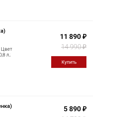
а)
11 890
₽
14 990
₽
, Цвет
8 л.;
нка)
5 890
₽