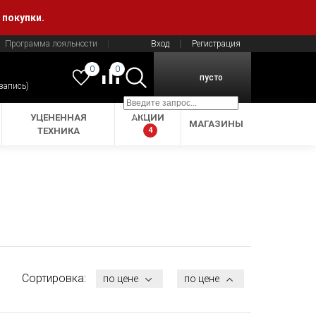
 покупки.
Программа лояльности
Вход
Регистрация
0
0
пусто
 запись)
Найти
УЦЕНЕННАЯ
АКЦИИ
МАГАЗИНЫ
ТЕХНИКА
4
Сортировка:
по цене
по цене