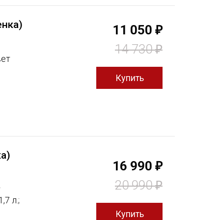
нка)
11 050
₽
14 730
₽
вет
а)
16 990
₽
20 990
₽
т
7 л.;