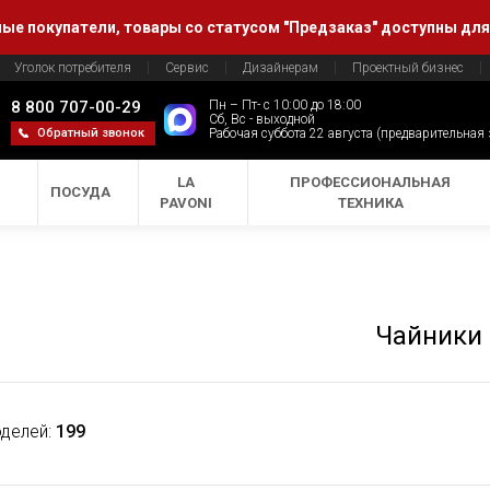
е покупатели, товары со статусом "Предзаказ" доступны для
Уголок потребителя
Сервис
Дизайнерам
Проектный бизнес
8 800 707-00-29
Пн – Пт- с 10:00 до 18:00
Сб, Вс - выходной
Обратный звонок
Рабочая суббота 22 августа (предварительная
LA
ПРОФЕССИОНАЛЬНАЯ
ПОСУДА
PAVONI
ТЕХНИКА
Чайники
делей:
199