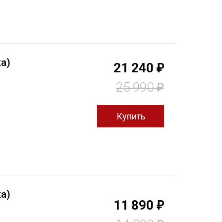
а)
21 240
₽
25 990
₽
а)
11 890
₽