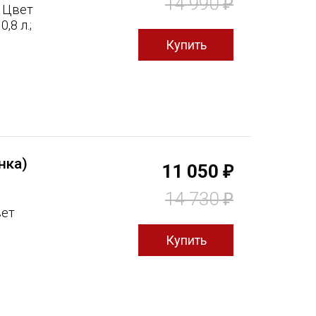
14 990
₽
, Цвет
,8 л.;
нка)
11 050
₽
14 730
₽
вет