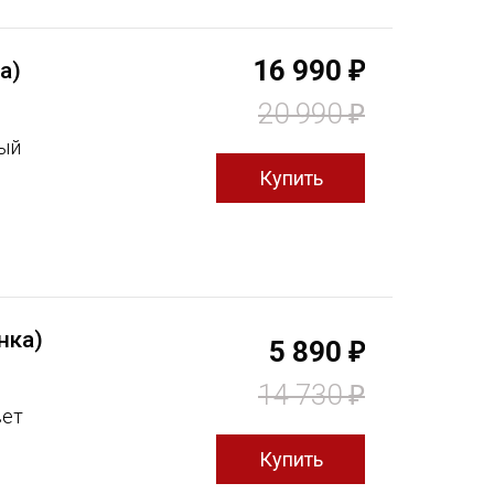
16 990
₽
а)
20 990
₽
ный
нка)
5 890
₽
14 730
₽
вет