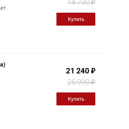
14 730
₽
вет
а)
21 240
₽
25 990
₽