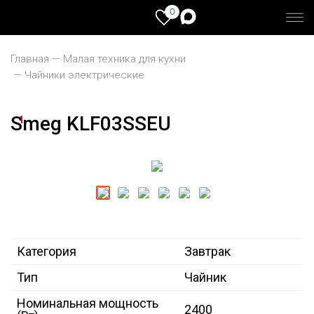
0
Главная
Малая техника для кухни
Чайники электрические
Smeg KLF03SSEU
1
Категория
Завтрак
Тип
Чайник
Номинальная мощность
2400