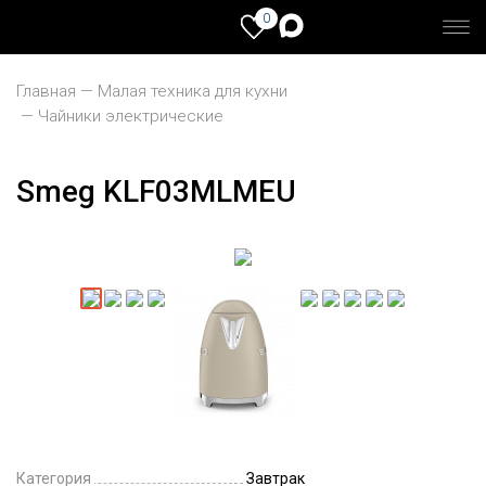
0
Главная
Малая техника для кухни
Чайники электрические
Smeg KLF03MLMEU
Категория
Завтрак