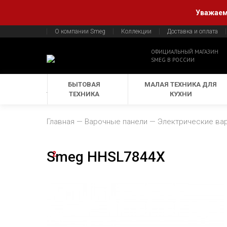
Уважаемы
О компании Smeg
Коллекции
Доставка и оплата
ОФИЦИАЛЬНЫЙ МАГАЗИН
SMEG В РОССИИ
БЫТОВАЯ
МАЛАЯ ТЕХНИКА ДЛЯ
ТЕХНИКА
КУХНИ
Главная
Варочные панели
Электрические ва
Smeg HHSL7844X
2