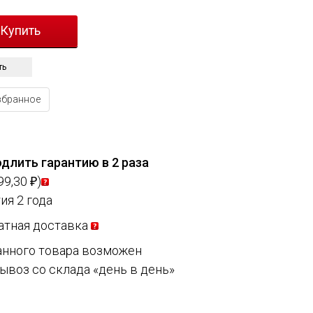
ть
збранное
длить гарантию в 2 раза
99,30
)
₽
ия 2 года
атная доставка
анного товара возможен
ывоз со склада «день в день»