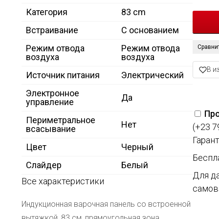
Категория
83 cm
Встраивание
С основанием
Режим отвода
Режим отвода
Сравни
воздуха
воздуха
В и
Источник питания
Электрический
Электронное
Да
управление
Про
Периметральное
Нет
(+23 7
всасывание
Гарант
Цвет
Черный
Беспл
Слайдер
Белый
Для д
Все характеристики
самов
Индукционная варочная панель со встроенной
вытяжкой, 83 см, прямоугольная зона