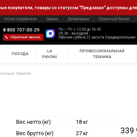
е покупатели, товары со статусом "Предзаказ" доступны для
Уголок потребителя
Сервис
Дизайнерам
Проектный бизнес
8 800 707-00-29
Пн – Пт- с 10:00 до 18:00
Сб, Вс - выходной
Обратный звонок
Рабочая суббота 22 августа (предварительная
LA
ПРОФЕССИОНАЛЬНАЯ
ПОСУДА
PAVONI
ТЕХНИКА
рочные панели
Вес нетто (кг)
18 кг
339
Вес брутто (кг)
27 кг