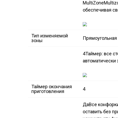
MultiZone
Multi
обеспечивая св
Тип изменяемой
Прямоугольная 
зоны
4
Таймер: все с
автоматически 
Таймер окончания
4
приготовления
Да
Все конфорк
оставить без п