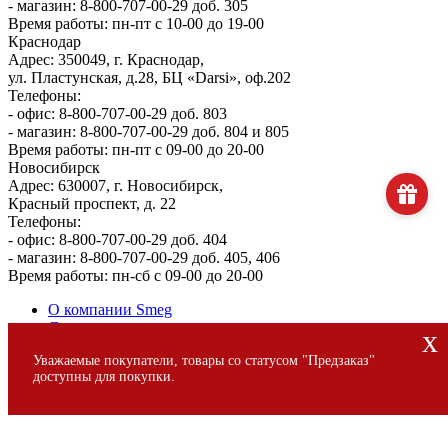
- магазин: 8-800-707-00-29 доб. 305
Время работы: пн-пт с 10-00 до 19-00
Краснодар
Адрес: 350049, г. Краснодар,
ул. Пластунская, д.28, БЦ «Darsi», оф.202
Телефоны:
- офис: 8-800-707-00-29 доб. 803
- магазин: 8-800-707-00-29 доб. 804 и 805
Время работы: пн-пт с 09-00 до 20-00
Новосибирск
Адрес: 630007, г. Новосибирск,
Красный проспект, д. 22
Телефоны:
- офис: 8-800-707-00-29 доб. 404
- магазин: 8-800-707-00-29 доб. 405, 406
Время работы: пн-сб с 09-00 до 20-00
О компании Smeg
Доставка и оплата
x
Уголок потребителя
Уважаемые покупатели, товары со статусом "Предзаказ"
Сервис
доступны для покупки.
© 2013 - 2026 SMEG S.p.A., Официальный магазин SMEG