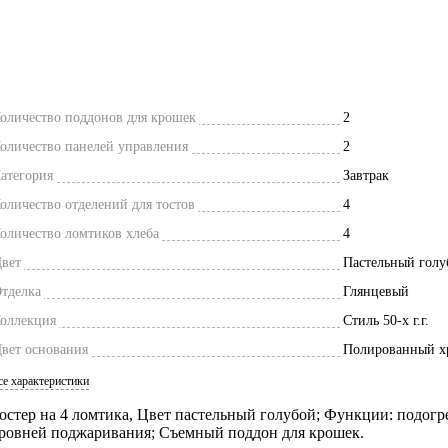
оличество поддонов для крошек
2
оличество панелей управления
2
атегория
Завтрак
оличество отделений для тостов
4
оличество ломтиков хлеба
4
вет
Пастельный голу
тделка
Глянцевый
оллекция
Стиль 50-х г.г.
вет основания
Полированный х
се характеристики
остер на 4 ломтика, Цвет пастельный голубой; Функции: подогре
ровней поджаривания; Съемный поддон для крошек.