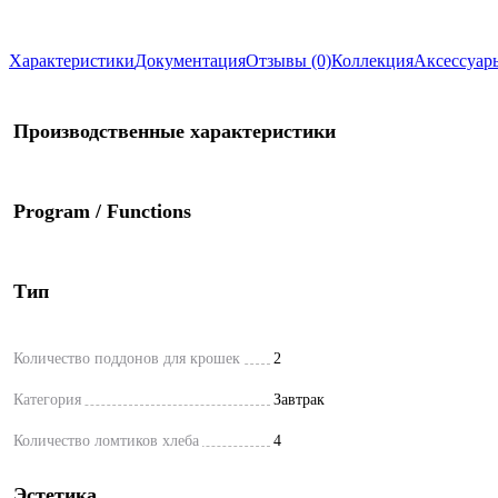
Характеристики
Документация
Отзывы (0)
Коллекция
Аксессуар
Производственные характеристики
Program / Functions
Тип
Количество поддонов для крошек
2
Категория
Завтрак
Количество ломтиков хлеба
4
Эстетика