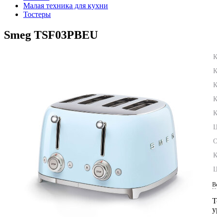
Малая техника для кухни
Тостеры
Smeg TSF03PBEU
К
К
К
К
К
Ц
О
К
Ц
В
Т
у