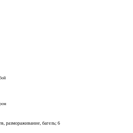
бой
ром
в, размораживание, багель; 6