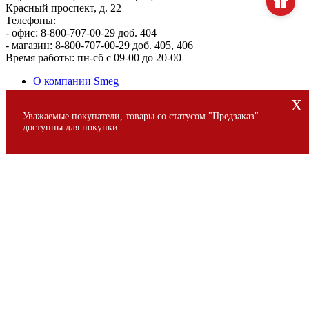
Красный проспект, д. 22
Телефоны:
- офис: 8-800-707-00-29 доб. 404
- магазин: 8-800-707-00-29 доб. 405, 406
Время работы: пн-сб с 09-00 до 20-00
О компании Smeg
Доставка и оплата
x
Уголок потребителя
Уважаемые покупатели, товары со статусом "Предзаказ"
Сервис
доступны для покупки.
© 2013 - 2026 SMEG S.p.A., Официальный магазин SMEG