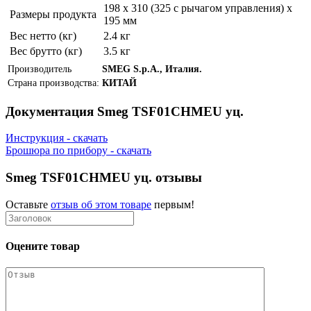
198 x 310 (325 с рычагом управления) x
Размеры продукта
195 мм
Вес нетто (кг)
2.4 кг
Вес брутто (кг)
3.5 кг
Производитель
SMEG S.p.A., Италия.
Страна производства:
КИТАЙ
Документация Smeg TSF01CHMEU уц.
Инструкция - скачать
Брошюра по прибору - скачать
Smeg TSF01CHMEU уц. отзывы
Оставьте
отзыв об этом товаре
первым!
Оцените товар