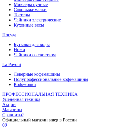
Миксеры ручные
Соковыжималки
Тостеры
Чайники электрические
Кухонные весы
Посуда
Бутылки для воды
Ножи
Чайники со свистком
La Pavoni
Леверные кофемашины
Полупрофессиональные кофемашины
Кофемолки
ПРОФЕССИОНАЛЬНАЯ ТЕХНИКА
Уцененная техника
Акции
Магазины
Сравнить
0
Официальный магазин smeg в России
0
0