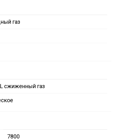
дный газ
L сжиженный газ
еское
7800