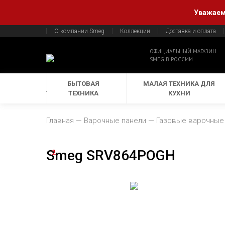
Уважаемы
О компании Smeg
Коллекции
Доставка и оплата
ОФИЦИАЛЬНЫЙ МАГАЗИН
SMEG В РОССИИ
БЫТОВАЯ
МАЛАЯ ТЕХНИКА ДЛЯ
ТЕХНИКА
КУХНИ
Главная
Варочные панели
Газовые варочные
Smeg SRV864POGH
2