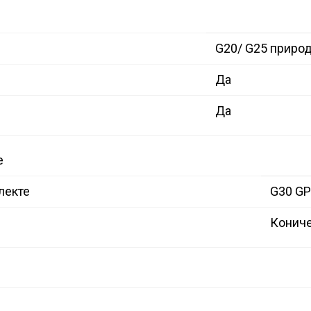
G20/ G25 приро
Да
Да
е
лекте
G30 GP
Конич