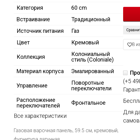
Категория
60 cm
Встраивание
Традиционный
Источник питания
Газ
Сравни
Цвет
Кремовый
В и
Колониальный
Коллекция
стиль (Coloniale)
Материал корпуса
Эмалированный
Про
(+5 49
Поворотные
Управление
переключатели
Гарант
Расположение
Беспл
Фронтальное
переключателей
Для д
Все характеристики
самов
Газовая варочная панель, 59.5 см, кремовый,
фурнитура латунная.