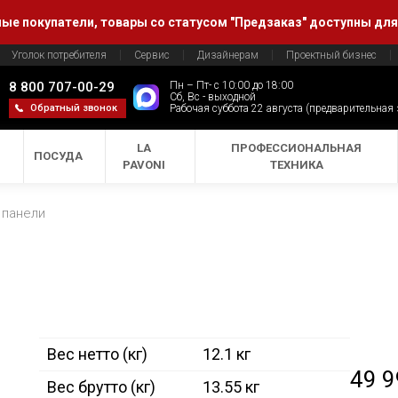
е покупатели, товары со статусом "Предзаказ" доступны для
Уголок потребителя
Сервис
Дизайнерам
Проектный бизнес
8 800 707-00-29
Пн – Пт- с 10:00 до 18:00
Сб, Вс - выходной
Обратный звонок
Рабочая суббота 22 августа (предварительная
LA
ПРОФЕССИОНАЛЬНАЯ
ПОСУДА
PAVONI
ТЕХНИКА
 панели
Вес нетто (кг)
12.1 кг
49 
Вес брутто (кг)
13.55 кг