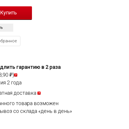
ть
збранное
длить гарантию в 2 раза
8,90
)
₽
ия 2 года
атная доставка
анного товара возможен
ывоз со склада «день в день»