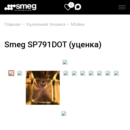
0
Главная
Уцененная техника
Мойки
Smeg SP791DOT (уценка)