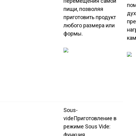
перемещения самой
пом
пищи, позволяя
дух
приготовить продукт
пре
любого размера или
наг
формы.
кам
Sous-
vide
Приготовление в
режиме Sous Vide:
функция