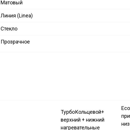
Матовый
Линия (Linea)
Стекло
Прозрачное
Eco
Турбо
Кольцевой+
при
верхний + нижний
ни
нагревательные