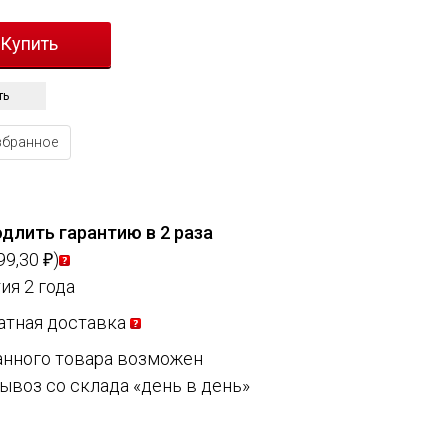
ть
збранное
длить гарантию в 2 раза
99,30
)
₽
ия 2 года
атная доставка
анного товара возможен
ывоз со склада «день в день»