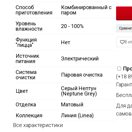
Способ
Комбинированный с
приготовления
паром
Уровень
20 - 100%
влажности
Сравни
Функция
Нет
В и
"пицца"
Источник
Электрический
питания
Про
Система
Паровая очистка
(+18 8
очистки
Гарант
Серый Нептун
Цвет
(Neptune Grey)
Беспл
Отделка
Матовый
Для д
самов
Коллекция
Линия (Linea)
Все характеристики