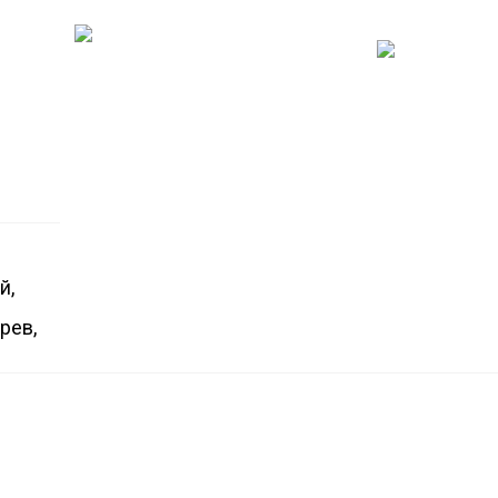
й,
рев,