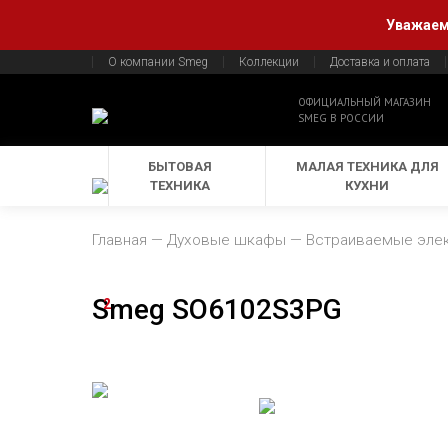
Уважаемы
О компании Smeg
Коллекции
Доставка и оплата
ОФИЦИАЛЬНЫЙ МАГАЗИН
SMEG В РОССИИ
БЫТОВАЯ
МАЛАЯ ТЕХНИКА ДЛЯ
ТЕХНИКА
КУХНИ
Главная
Духовые шкафы
Встраиваемые эле
Smeg SO6102S3PG
2