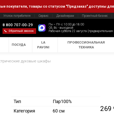
е покупатели, товары со статусом "Предзаказ" доступны для
Уголок потребителя
Сервис
Дизайнерам
Проектный бизнес
8 800 707-00-29
Пн – Пт- с 10:00 до 18:00
Сб, Вс - выходной
Обратный звонок
Рабочая суббота 22 августа (предварительная
LA
ПРОФЕССИОНАЛЬНАЯ
ПОСУДА
PAVONI
ТЕХНИКА
ктрические духовые шкафы
Тип
Пар100%
269
Категория
60 см