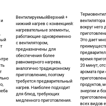
Термовенти
Вентилируемый
Верхний +
 и
вентилятора 
нижний нагрев с конвекцией:
вокруг него 
нагревательные элементы,
д
приготовлен
работающие одновременно
рый
Это дает мн
с вентилятором,
ит
преимуществ
предназначены для
предваритель
обеспечения более
нтре
время приго
равномерного нагрева,
сть
20 минут, от
аналогично традиционному
т
аромата при
приготовлению, поэтому
льно
приготовлен
требуется предварительный
о,
продуктов, 
нагрев. Наиболее подходит
леба
энергии и бо
для блюд, требующих
приготовлен
медленного приготовления.
всех видов 