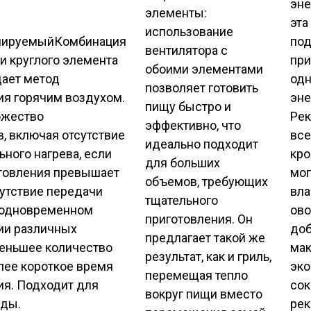
эне
элементы:
эта
использование
лируемый
Комбинация
под
вентилятора с
и круглого элемента
при
обоими элементами
дает метод
одн
позволяет готовить
ия горячим воздухом.
эне
пищу быстро и
ожество
Рек
эффективно, что
, включая отсутствие
все
идеально подходит
ного нагрева, если
кро
для больших
товления превышает
мог
объемов, требующих
сутствие передачи
вла
тщательного
 одновременном
ово
приготовления. Он
ии различных
доб
предлагает такой же
меньшее количество
ма
результат, как и гриль,
лее короткое время
эко
перемещая тепло
ия. Подходит для
сок
вокруг пищи вместо
еды.
рек