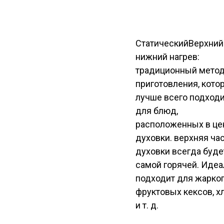
Статический
Верхний
нижний нагрев:
традиционный мето
приготовления, кото
лучше всего подход
для блюд,
расположенных в це
духовки. верхняя ча
духовки всегда буде
самой горячей. Идеа
подходит для жарког
фруктовых кексов, х
и т. д.