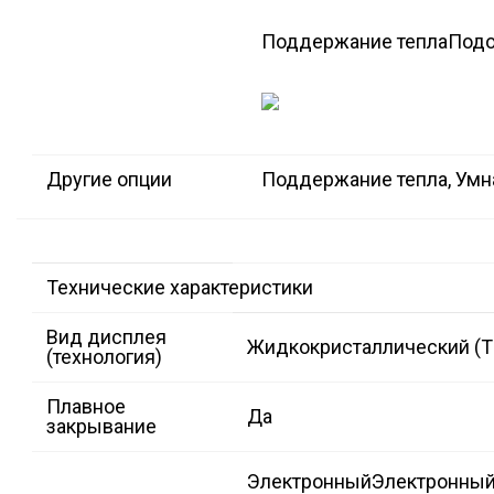
Поддержание тепла
Подо
Другие опции
Поддержание тепла, Умна
Технические характеристики
Вид дисплея
Жидкокристаллический (TF
(технология)
Плавное
Да
закрывание
Электронный
Электронный 