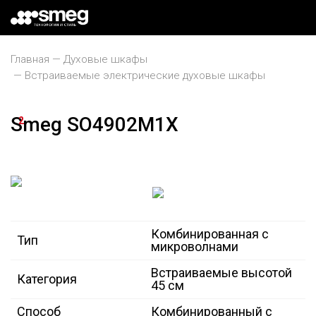
Главная
Духовые шкафы
Встраиваемые электрические духовые шкафы
Smeg SO4902M1X
2
Комбинированная с
Тип
микроволнами
Встраиваемые высотой
Категория
45 см
Способ
Комбинированный с