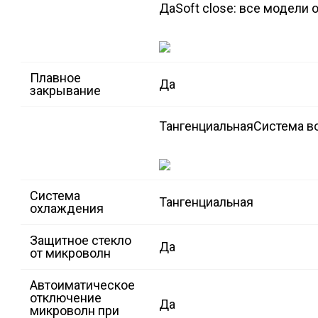
Да
Soft close: все модели
Плавное
Да
закрывание
Тангенциальная
Система в
Система
Тангенциальная
охлаждения
Защитное стекло
Да
от микроволн
Автоиматическое
отключение
Да
микроволн при