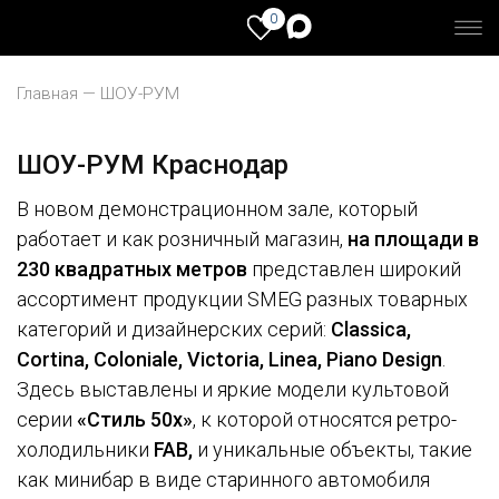
0
Главная
ШОУ-РУМ
ШОУ-РУМ Краснодар
ШОУ-РУМ Екатеринбург
В новом демонстрационном зале, который
ШОУ-РУМ Москва
работает и как розничный магазин,
на площади в
230 квадратных метров
представлен широкий
ШОУ-РУМ Санкт-Петербург
ассортимент продукции SMEG разных товарных
категорий и дизайнерских серий:
Classica,
ШОУ-РУМ Краснодар
Cortina
,
Coloniale
,
Victoria
,
Linea
,
Piano Design
.
Здесь выставлены и яркие модели культовой
Новосибирск
серии
«Стиль 50х»
, к которой относятся ретро-
холодильники
FAB
,
и уникальные объекты, такие
как минибар в виде старинного автомобиля