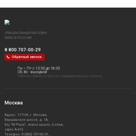
ОФИЦИАЛЬНЫЙ МАГАЗИН
SMEG В РОССИИ
8 800 707-00-29
Обратный звонок
Пн – Пт- с 10:00 до 18:00
Сб, Вс - выходной
Рабочая суббота 22 августа (предварительная запись)
Москва
Адрес: 117105, г. Москва,
Варшавское шоссе, д. 1А,
БЦ "W-Plaza", левое крыло, 6 этаж,
офис А-615.
Телефон: 8 (800) 707-00-29 ,