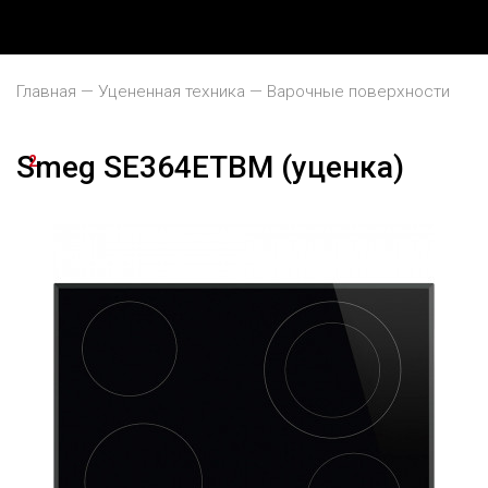
Главная
Уцененная техника
Варочные поверхности
Smeg SE364ETBM (уценка)
2