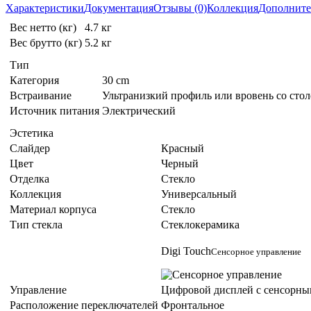
Характеристики
Документация
Отзывы (0)
Коллекция
Дополните
Вес нетто (кг)
4.7 кг
Вес брутто (кг)
5.2 кг
Тип
Категория
30 cm
Встраивание
Ультранизкий профиль или вровень со сто
Источник питания
Электрический
Эстетика
Слайдер
Красный
Цвет
Черный
Отделка
Стекло
Коллекция
Универсальный
Материал корпуса
Стекло
Тип стекла
Стеклокерамика
Digi Touch
Сенсорное управление
Управление
Цифровой дисплей с сенсорн
Расположение переключателей
Фронтальное