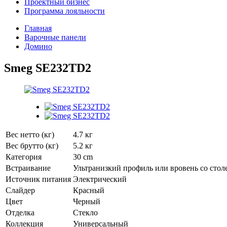
Проектный бизнес
Программа лояльности
Главная
Варочные панели
Домино
Smeg SE232TD2
Вес нетто (кг)
4.7 кг
Вес брутто (кг)
5.2 кг
Категория
30 cm
Встраивание
Ультранизкий профиль или вровень со сто
Источник питания
Электрический
Слайдер
Красный
Цвет
Черный
Отделка
Стекло
Коллекция
Универсальный