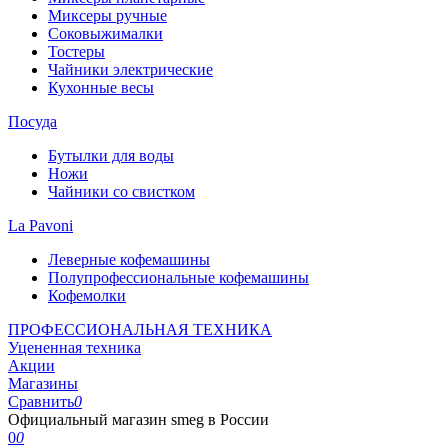
Миксеры ручные
Соковыжималки
Тостеры
Чайники электрические
Кухонные весы
Посуда
Бутылки для воды
Ножи
Чайники со свистком
La Pavoni
Леверные кофемашины
Полупрофессиональные кофемашины
Кофемолки
ПРОФЕССИОНАЛЬНАЯ ТЕХНИКА
Уцененная техника
Акции
Магазины
Сравнить
0
Официальный магазин smeg в России
0
0