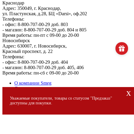
Краснодар
Адрес: 350049, г. Краснодар,
ул. Пластунская, д.28, БЦ «Darsi», оф.202
Телефоны:
- офис: 8-800-707-00-29 доб. 803
- магазин: 8-800-707-00-29 доб. 804 и 805
Время работы: пн-пт с 09-00 до 20-00
Новосибирск
Адрес: 630007, г. Новосибирск,
Красный проспект, д. 22
Телефоны:
- офис: 8-800-707-00-29 доб. 404
- магазин: 8-800-707-00-29 доб. 405, 406
Время работы: пн-сб с 09-00 до 20-00
О компании Smeg
Доставка и оплата
x
Уголок потребителя
Уважаемые покупатели, товары со статусом "Предзаказ"
Сервис
доступны для покупки.
© 2013 - 2026 SMEG S.p.A., Официальный магазин SMEG