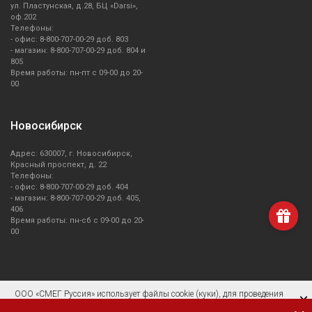
ул. Пластунская, д.28, БЦ «Darsi»,
оф.202
Телефоны:
- офис: 8-800-707-00-29 доб. 803
- магазин: 8-800-707-00-29 доб. 804 и
805
Время работы: пн-пт с 09-00 до 20-
00
Новосибирск
Адрес: 630007, г. Новосибирск,
Красный проспект, д. 22
Телефоны:
- офис: 8-800-707-00-29 доб. 404
- магазин: 8-800-707-00-29 доб. 405,
406
Время работы: пн-сб с 09-00 до 20-
00
ООО «СМЕГ Руссия» использует файлы cookie (куки), для проведения
×
сбора и анализа статистической информации сайта, чтобы