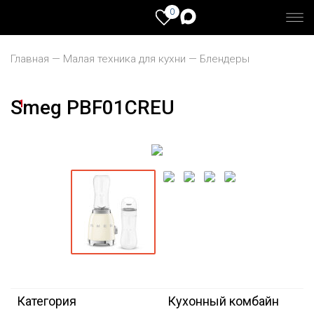
0
Главная
Малая техника для кухни
Блендеры
Smeg PBF01CREU
1
Категория
Кухонный комбайн