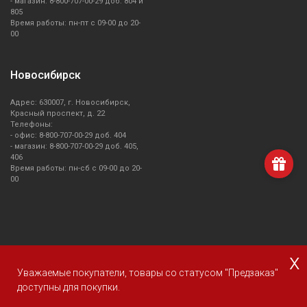
- магазин: 8-800-707-00-29 доб. 804 и
805
Время работы: пн-пт с 09-00 до 20-
00
Новосибирск
Адрес: 630007, г. Новосибирск,
Красный проспект, д. 22
Телефоны:
- офис: 8-800-707-00-29 доб. 404
- магазин: 8-800-707-00-29 доб. 405,
406
Время работы: пн-сб с 09-00 до 20-
00
x
О компании Smeg
Доставка и оплата
Уголок потребителя
Уважаемые покупатели, товары со статусом "Предзаказ"
Сервис
доступны для покупки.
© 2013 - 2026 SMEG S.p.A., Официальный магазин SMEG