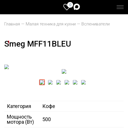
0
Главная
Малая техника для кухни
Вспениватели
Smeg MFF11BLEU
1
Категория
Кофе
Мощность
500
мотора (Вт)