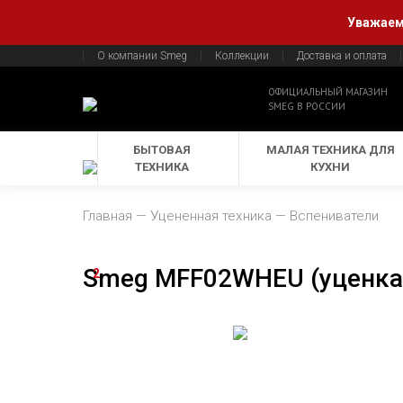
Уважаемы
О компании Smeg
Коллекции
Доставка и оплата
ОФИЦИАЛЬНЫЙ МАГАЗИН
SMEG В РОССИИ
БЫТОВАЯ
МАЛАЯ ТЕХНИКА ДЛЯ
ТЕХНИКА
КУХНИ
Главная
Уцененная техника
Вспениватели
Smeg MFF02WHEU (уценка
2