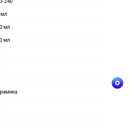
0-240
 мл
0 мл
0 мл
а
а
а
рамика
а