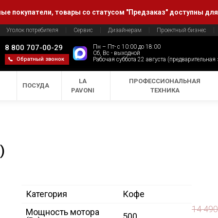
е покупатели, товары со статусом "Предзаказ" доступны для
Уголок потребителя
Сервис
Дизайнерам
Проектный бизнес
8 800 707-00-29
Пн – Пт- с 10:00 до 18:00
Сб, Вс - выходной
Обратный звонок
Рабочая суббота 22 августа (предварительная
LA
ПРОФЕССИОНАЛЬНАЯ
ПОСУДА
PAVONI
ТЕХНИКА
)
Категория
Кофе
14 49
Мощность мотора
500