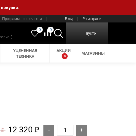
 покупки.
Программа лояльности
Вход
Регистрация
0
0
пусто
 запись)
УЦЕНЕННАЯ
АКЦИИ
МАГАЗИНЫ
ТЕХНИКА
4
12 320
₽
0
₽