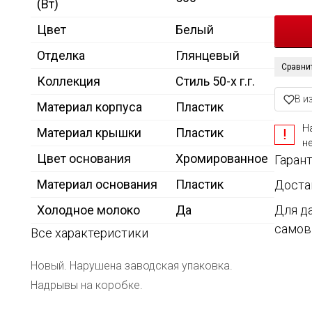
(Вт)
Цвет
Белый
Отделка
Глянцевый
Сравни
Коллекция
Стиль 50-х г.г.
В и
Материал корпуса
Пластик
Н
Материал крышки
Пластик
н
Цвет основания
Хромированное
Гарант
Материал основания
Пластик
Доста
Холодное молоко
Да
Для д
самов
Все характеристики
Новый. Нарушена заводская упаковка.
Надрывы на коробке.