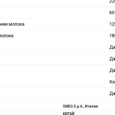
22
60
нии молока
12
молока
18
Д
Д
Д
Ке
Д
SMEG S.p.A., Италия.
КИТАЙ