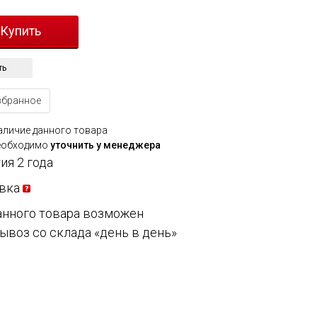
ть
збранное
аличие данного товара
еобходимо
уточнить у менеджера
ия 2 года
вка
анного товара возможен
ывоз со склада «день в день»