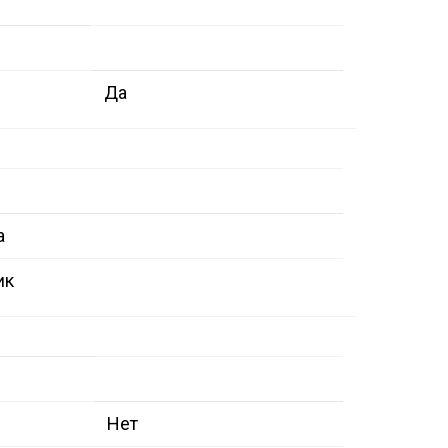
Да
а
ик
Нет