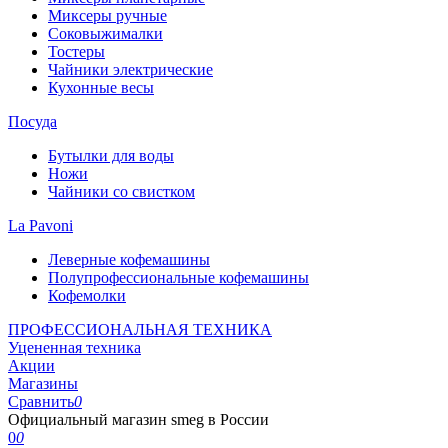
Миксеры ручные
Соковыжималки
Тостеры
Чайники электрические
Кухонные весы
Посуда
Бутылки для воды
Ножи
Чайники со свистком
La Pavoni
Леверные кофемашины
Полупрофессиональные кофемашины
Кофемолки
ПРОФЕССИОНАЛЬНАЯ ТЕХНИКА
Уцененная техника
Акции
Магазины
Сравнить
0
Официальный магазин smeg в России
0
0