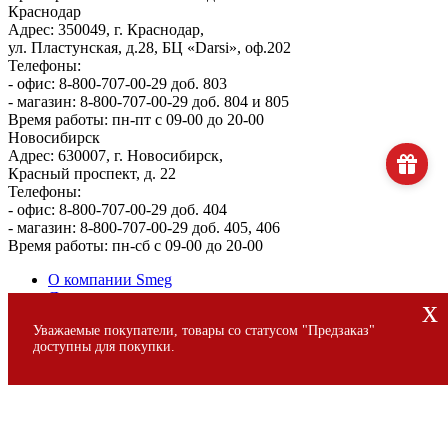
Краснодар
Адрес: 350049, г. Краснодар,
ул. Пластунская, д.28, БЦ «Darsi», оф.202
Телефоны:
- офис: 8-800-707-00-29 доб. 803
- магазин: 8-800-707-00-29 доб. 804 и 805
Время работы: пн-пт с 09-00 до 20-00
Новосибирск
Адрес: 630007, г. Новосибирск,
Красный проспект, д. 22
Телефоны:
- офис: 8-800-707-00-29 доб. 404
- магазин: 8-800-707-00-29 доб. 405, 406
Время работы: пн-сб с 09-00 до 20-00
О компании Smeg
Доставка и оплата
x
Уголок потребителя
Уважаемые покупатели, товары со статусом "Предзаказ"
Сервис
доступны для покупки.
© 2013 - 2026 SMEG S.p.A., Официальный магазин SMEG