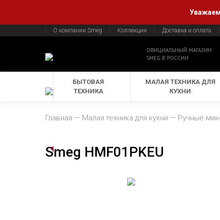
Уважаемы
О компании Smeg
Коллекции
Доставка и оплата
ОФИЦИАЛЬНЫЙ МАГАЗИН
SMEG В РОССИИ
БЫТОВАЯ
МАЛАЯ ТЕХНИКА ДЛЯ
ТЕХНИКА
КУХНИ
Главная
Малая техника для кухни
Ручные ми
Smeg HMF01PKEU
1