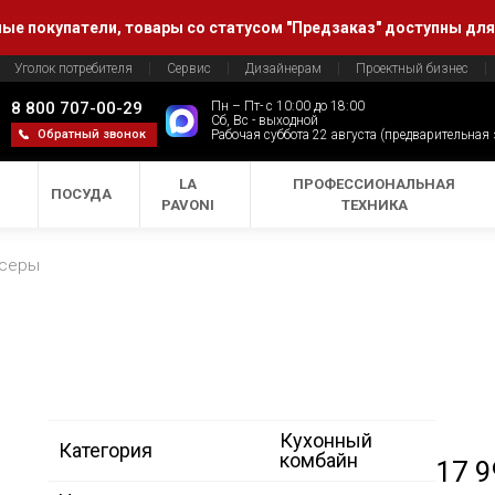
е покупатели, товары со статусом "Предзаказ" доступны для
Уголок потребителя
Сервис
Дизайнерам
Проектный бизнес
8 800 707-00-29
Пн – Пт- с 10:00 до 18:00
Сб, Вс - выходной
Обратный звонок
Рабочая суббота 22 августа (предварительная
LA
ПРОФЕССИОНАЛЬНАЯ
ПОСУДА
PAVONI
ТЕХНИКА
ксеры
Кухонный
Категория
комбайн
17 