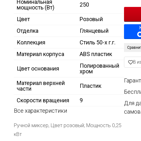
Номинальная
250
мощность (Вт)
Цвет
Розовый
Отделка
Глянцевый
Коллекция
Стиль 50-х г.г.
Сравни
Материал корпуса
ABS пластик
В и
Полированный
Цвет основания
хром
Гарант
Материал верхней
Пластик
части
Беспл
Скорости вращения
9
Для д
Все характеристики
самов
Ручной миксер, Цвет розовый; Мощность 0,25
кВт