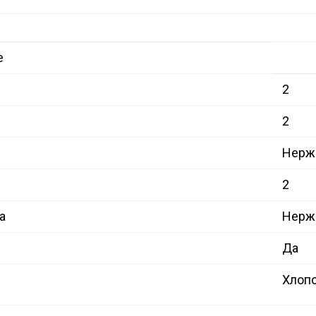
е
2
2
Нерж
2
а
Нерж
Да
Хлоп