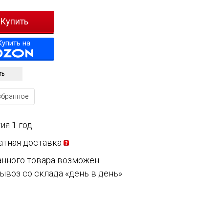
Купить на
ть
збранное
ия 1 год
атная доставка
анного товара возможен
ывоз со склада «день в день»