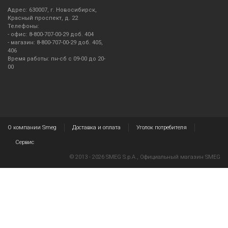
Адрес: 630007, г. Новосибирск,
Красный проспект, д. 22
Телефоны:
- офис: 8-800-707-00-29 доб. 404
- магазин: 8-800-707-00-29 доб. 405,
406
Время работы: пн-сб с 09-00 до 20-
00
О компании Smeg
Доставка и оплата
Уголок потребителя
Сервис
© 2013 - 2026 SMEG S.p.A., Официальный магазин SMEG