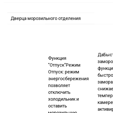
Дверца морозильного отделения
Да
Быс
Функция
заморо
"Отпуск"
Режим
функци
Отпуск: режим
быстро
энергосбережения
замор
позволяет
снижае
отключить
темпер
холодильник и
камере
оставить
активи
морозильную