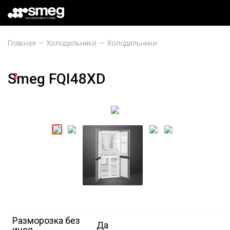
Главная
Холодильники
Холодильники
Smeg FQI48XD
2
Разморозка без
Да
инея