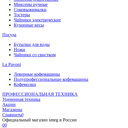
Миксеры ручные
Соковыжималки
Тостеры
Чайники электрические
Кухонные весы
Посуда
Бутылки для воды
Ножи
Чайники со свистком
La Pavoni
Леверные кофемашины
Полупрофессиональные кофемашины
Кофемолки
ПРОФЕССИОНАЛЬНАЯ ТЕХНИКА
Уцененная техника
Акции
Магазины
Сравнить
0
Официальный магазин smeg в России
0
0