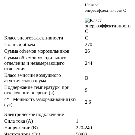
C
Класс
энергоэффективности C
Класс энергоэффективности
C
Полный объем
270
Сумма объемов морозильников
26
Сумма объемов холодильного
отделения и незамерзающего
244
отделения
Класс эмиссии воздушного
B
акустического шума
Поддержание температуры при
9
отключении энергии (ч)
4* - Мощность замораживания (кг/
2.6
сут)
Электрическое подключение
Сила тока (А)
1
Напряжение (В)
220-240
Частота тока (Гц)
50/60