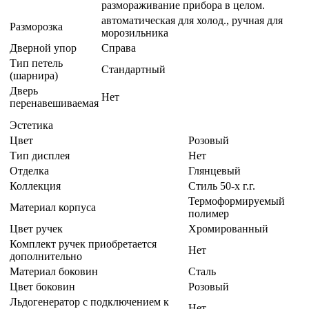
автоматическая для холод., ручная для
Разморозка
морозильника
Дверной упор
Справа
Тип петель
Стандартный
(шарнира)
Дверь
Нет
перенавешиваемая
Эстетика
Цвет
Розовый
Тип дисплея
Нет
Отделка
Глянцевый
Коллекция
Стиль 50-х г.г.
Термоформируемый
Материал корпуса
полимер
Цвет ручек
Хромированный
Комплект ручек приобретается
Нет
дополнительно
Материал боковин
Сталь
Цвет боковин
Розовый
Льдогенератор с подключением к
Нет