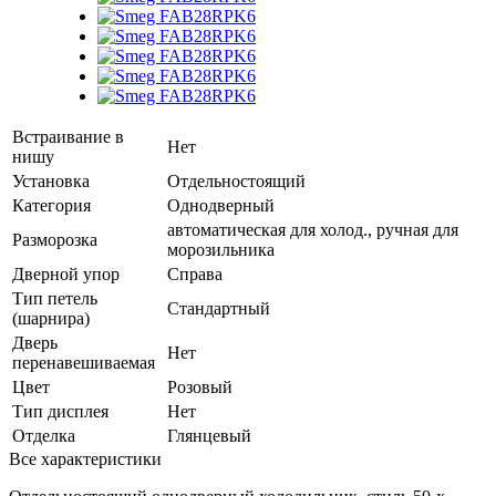
Встраивание в
Нет
нишу
Установка
Отдельностоящий
Категория
Однодверный
автоматическая для холод., ручная для
Разморозка
морозильника
Дверной упор
Справа
Тип петель
Стандартный
(шарнира)
Дверь
Нет
перенавешиваемая
Цвет
Розовый
Тип дисплея
Нет
Отделка
Глянцевый
Все характеристики