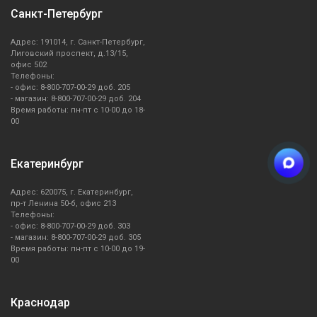
белом или серебристом цветах, так и яркие модели в
Санкт-Петербург
стиле 50-х годов.
Адрес: 191014, г. Санкт-Петербург,
Для заказа стиральных машин SMEG воспользуйтесь
Лиговский проспект, д.13/15,
офис 502
«Корзиной» или позвоните менеджерам по телефону
8
Телефоны:
(800) 707-00-29
- офис: 8-800-707-00-29 доб. 205
- магазин: 8-800-707-00-29 доб. 204
Время работы: пн-пт с 10-00 до 18-
00
Екатеринбург
Адрес: 620075, г. Екатеринбург,
пр-т Ленина 50-б, офис 213
Телефоны:
- офис: 8-800-707-00-29 доб. 303
- магазин: 8-800-707-00-29 доб. 305
Время работы: пн-пт с 10-00 до 19-
00
Краснодар