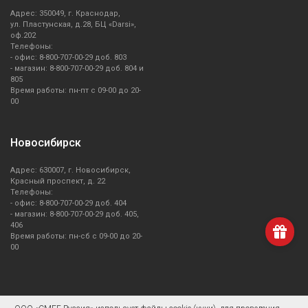
Адрес: 350049, г. Краснодар,
ул. Пластунская, д.28, БЦ «Darsi»,
оф.202
Телефоны:
- офис: 8-800-707-00-29 доб. 803
- магазин: 8-800-707-00-29 доб. 804 и
805
Время работы: пн-пт с 09-00 до 20-
00
Новосибирск
Адрес: 630007, г. Новосибирск,
Красный проспект, д. 22
Телефоны:
- офис: 8-800-707-00-29 доб. 404
- магазин: 8-800-707-00-29 доб. 405,
406
Время работы: пн-сб с 09-00 до 20-
00