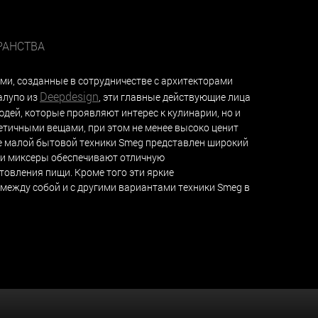
РАНСТВА
и, cозданные в сотрудничестве с архитекторами
Deepdesign
алупо из
, эти главные действующие лица
юдей, которые проявляют интерес к кулинарии, но и
тетичными вещами, при этом не менее высоко ценит
ке малой бытовой техники Smeg представлен широкий
ы и миксеры обеспечивают отличную
товления пищи. Кроме того эти яркие
между собой и с другими вариантами техники Smeg в