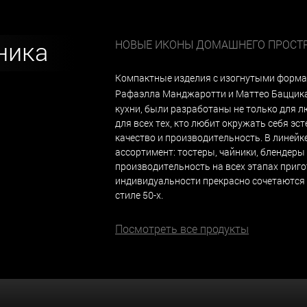
ника
НОВЫЕ ИКОНЫ ДОМАШНЕГО ПРОСТ
Компактные изделия с изогнутыми формам
Рафаэлла Манджаротти и Маттео Баццик
кухни, были разработаны не только для л
для всех тех, кто любит окружать себя эс
качество и производительность. В линей
ассортимент: тостеры, чайники, блендер
производительность на всех этапах приго
индивидуальности прекрасно сочетаются 
стиле 50-х.
Посмотреть все продукты