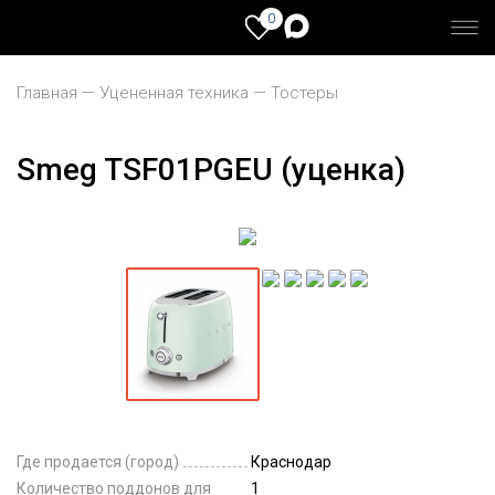
0
Главная
Уцененная техника
Тостеры
Smeg TSF01PGEU (уценка)
Где продается (город)
Краснодар
Количество поддонов для
1