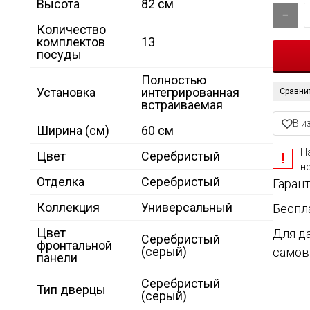
Высота
82 см
Количество
комплектов
13
посуды
Полностью
Установка
интегрированная
Сравни
встраиваемая
В и
Ширина (см)
60 см
Н
Цвет
Серебристый
н
Отделка
Серебристый
Гарант
Коллекция
Универсальный
Беспл
Цвет
Для д
Серебристый
фронтальной
(серый)
самов
панели
Серебристый
Тип дверцы
(серый)