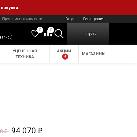
 покупки.
Программа лояльности
Вход
Регистрация
0
0
пусто
 запись)
УЦЕНЕННАЯ
АКЦИИ
МАГАЗИНЫ
ТЕХНИКА
4
94 070
₽
90
₽