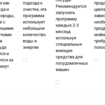
х как
подхода к
прод
Рекомендуется
уда и
очистке, эта
цикла
запускать
вороды,
программа
зави
программу
е с
использует
необ
каждые 2-3
охшими
небольшое
пред
месяца,
атками
количество
мойк
используя
и.
воды и
треб
специальные
уда
энергии
поло
моющие
тся и
средства для
ится за
посудомоечных
инут.
машин.