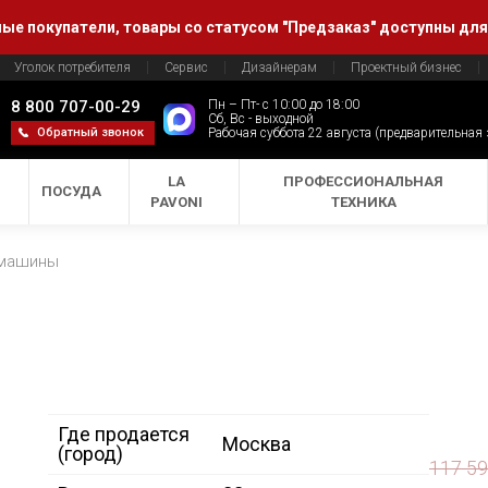
е покупатели, товары со статусом "Предзаказ" доступны для
Уголок потребителя
Сервис
Дизайнерам
Проектный бизнес
8 800 707-00-29
Пн – Пт- с 10:00 до 18:00
Сб, Вс - выходной
Обратный звонок
Рабочая суббота 22 августа (предварительная
LA
ПРОФЕССИОНАЛЬНАЯ
ПОСУДА
PAVONI
ТЕХНИКА
машины
Где продается
Москва
(город)
117 5