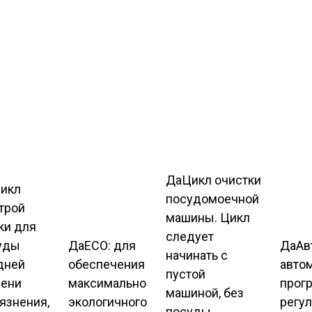
Да
Цикл очистки
икл
посудомоечной
трой
машины. Цикл
ки для
следует
уды
Да
ECO: для
Да
Авт
начинать с
дней
обеспечения
авто
пустой
пени
максимально
прог
машиной, без
язнения,
экологичного
регу
посуды.