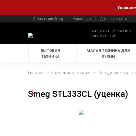
Уважаемы
О компании Smeg
Коллекции
Доставка и оплата
ОФИЦИАЛЬНЫЙ МАГАЗИН
SMEG В РОССИИ
БЫТОВАЯ
МАЛАЯ ТЕХНИКА ДЛЯ
ТЕХНИКА
КУХНИ
Главная
Уцененная техника
Посудомоечные 
Smeg STL333CL (уценка)
2