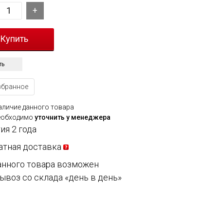
ть
збранное
аличие данного товара
еобходимо
уточнить у менеджера
ия 2 года
атная доставка
анного товара возможен
ывоз со склада «день в день»