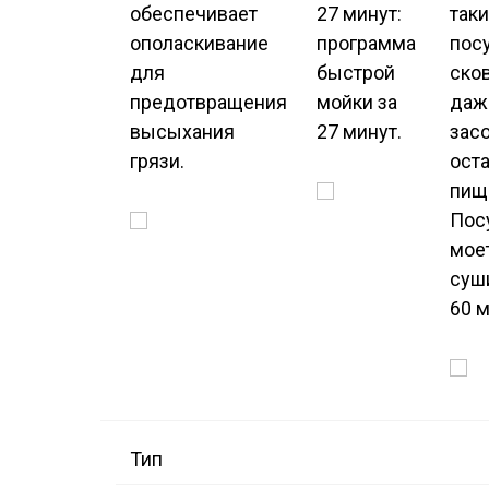
обеспечивает
27 минут:
таки
ополаскивание
программа
пос
для
быстрой
ско
предотвращения
мойки за
даж
высыхания
27 минут.
зас
грязи.
ост
пищ
Пос
мое
суш
60 м
Тип