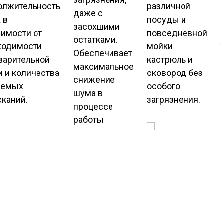
олжительность
различной
даже с
 в
посуды и
засохшими
симости от
повседневной
остатками.
ходимости
мойки
Обеспечивает
варительной
кастрюль и
максимальное
и и количества
сковород без
снижение
уемых
особого
шума в
сканий.
загрязнения.
процессе
работы