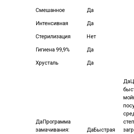
Смешанное
Да
Интенсивная
Да
Стерилизация
Нет
Гигиена 99,9%
Да
Хрусталь
Да
Да
Ц
быс
мой
пос
сре
Да
Программа
сте
замачивания:
Да
Быстрая
загр