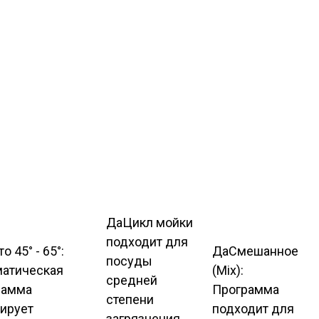
Да
Цикл мойки
подходит для
о 45° - 65°:
Да
Смешанное
посуды
матическая
(Mix):
средней
рамма
Программа
степени
лирует
подходит для
загрязнения,